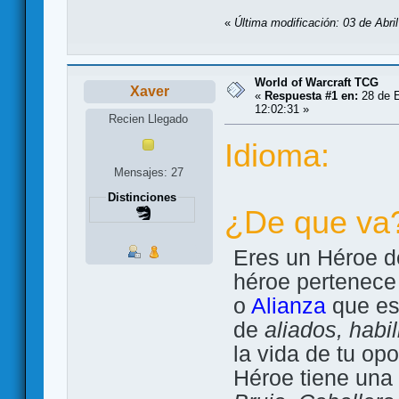
«
Última modificación: 03 de Abri
World of Warcraft TCG
Xaver
«
Respuesta #1 en:
28 de E
12:02:31 »
Recien Llegado
Idioma:
Mensajes: 27
Distinciones
¿De que va
Eres un Héroe d
héroe pertenece
o
Alianza
que est
de
aliados, habi
la vida de tu op
Héroe tiene una