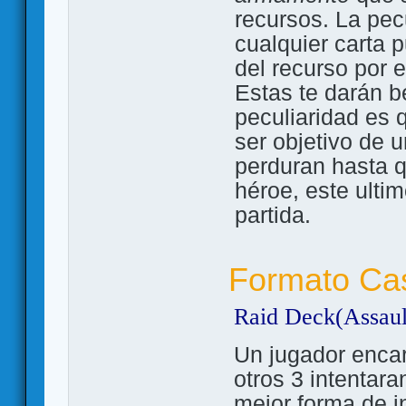
recursos. La pec
cualquier carta 
del recurso por 
Estas te darán be
peculiaridad es 
ser objetivo de 
perduran hasta q
héroe, este ulti
partida.
Formato Ca
Raid Deck(Assaul
Un jugador enca
otros 3 intentara
mejor forma de in