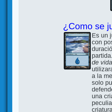
¿Como se j
Es un 
con pos
duraci
partida
de vida
utiliza
a la m
solo p
defende
una cr
peculia
criatur