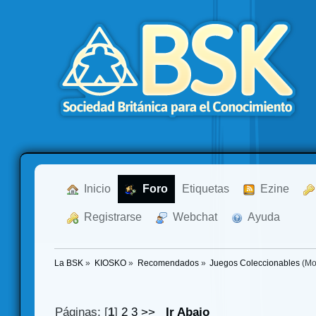
  Inicio
  Foro
Etiquetas
  Ezine
  Registrarse
  Webchat
  Ayuda
La BSK
»
KIOSKO
»
Recomendados
»
Juegos Coleccionables
(Mo
Páginas: [
1
]
2
3
>>
Ir Abajo