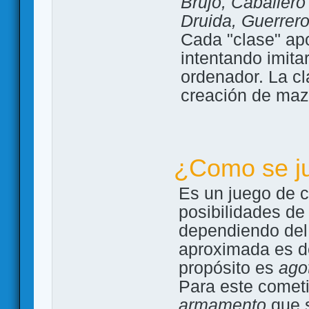
Brujo, Caballer
Druida, Guerrer
Cada "clase" apo
intentando imita
ordenador. La cl
creación de maz
¿Como se j
Es un juego de 
posibilidades de 
dependiendo del
aproximada es 
propósito es
agot
Para este cometi
armamento
que s