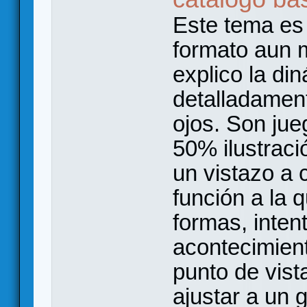
Este tema es
formato aun 
explico la d
detalladament
ojos. Son ju
50% ilustraci
un vistazo a 
función a la 
formas, inten
acontecimien
punto de vis
ajustar a un 