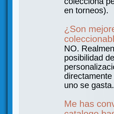
colecciona pe
en torneos).
¿Son mejor
coleccionab
NO. Realment
posibilidad d
personalizaci
directamente 
uno se gasta.
Me has conv
catalogo bas