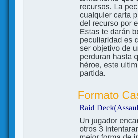
recursos. La pec
cualquier carta 
del recurso por 
Estas te darán be
peculiaridad es 
ser objetivo de 
perduran hasta q
héroe, este ulti
partida.
Formato Ca
Raid Deck(Assaul
Un jugador enca
otros 3 intentara
mejor forma de in