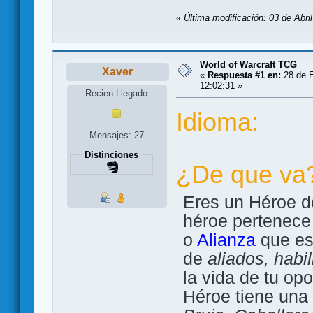
«
Última modificación: 03 de Abri
World of Warcraft TCG
Xaver
«
Respuesta #1 en:
28 de E
12:02:31 »
Recien Llegado
Idioma:
Mensajes: 27
Distinciones
¿De que va
Eres un Héroe d
héroe pertenece
o
Alianza
que est
de
aliados, habi
la vida de tu op
Héroe tiene una