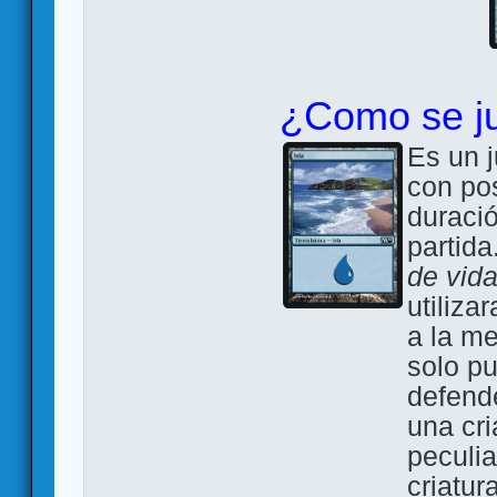
¿Como se j
Es un 
con pos
duraci
partida
de vida
utiliza
a la m
solo p
defende
una cr
peculia
criatur