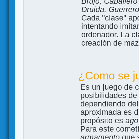
Brujo, Caballer
Druida, Guerrer
Cada "clase" apo
intentando imita
ordenador. La cl
creación de maz
¿Como se j
Es un juego de 
posibilidades de 
dependiendo del
aproximada es 
propósito es
agot
Para este cometi
armamento
que s