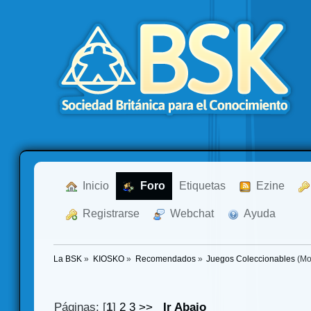
  Inicio
  Foro
Etiquetas
  Ezine
  Registrarse
  Webchat
  Ayuda
La BSK
»
KIOSKO
»
Recomendados
»
Juegos Coleccionables
(Mo
Páginas: [
1
]
2
3
>>
Ir Abajo