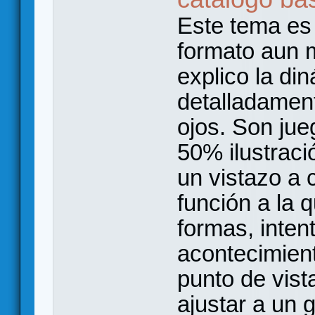
Este tema es
formato aun 
explico la d
detalladament
ojos. Son ju
50% ilustraci
un vistazo a 
función a la 
formas, inten
acontecimien
punto de vis
ajustar a un 