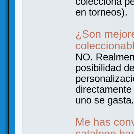
colecciona pe
en torneos).
¿Son mejor
coleccionab
NO. Realment
posibilidad d
personalizaci
directamente 
uno se gasta.
Me has conv
catalogo bas