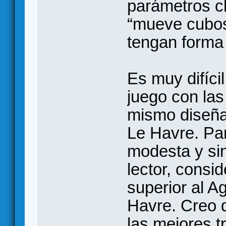
parámetros c
“mueve cubos
tengan forma 
Es muy difíci
juego con la
mismo diseña
Le Havre. Par
modesta y sin
lector, consi
superior al Ag
Havre. Creo 
las mejores t