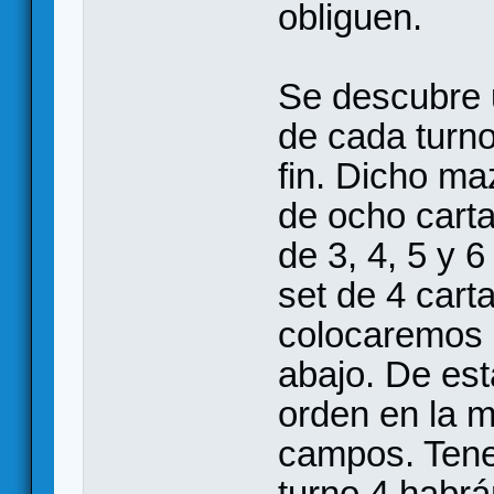
obliguen.
Se descubre u
de cada turn
fin. Dicho ma
de ocho cart
de 3, 4, 5 y 
set de 4 cart
colocaremos 
abajo. De est
orden en la 
campos. Tene
turno 4 habrá