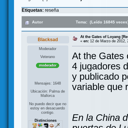
Etiquetas:
reseña
Autor
Tema: (Leído 16845 veces
At the Gates of Loyang [Re
Blacksad
«
en:
12 de Marzo de 2012, 
Moderador
At the Gates 
Veterano
4 jugadores 
y publicado 
Mensajes: 1648
variable que 
Ubicación: Palma de
Mallorca
No puedo decir que no
estoy en desacuerdo
contigo.
En la China d
Distinciones
puertas de Lu