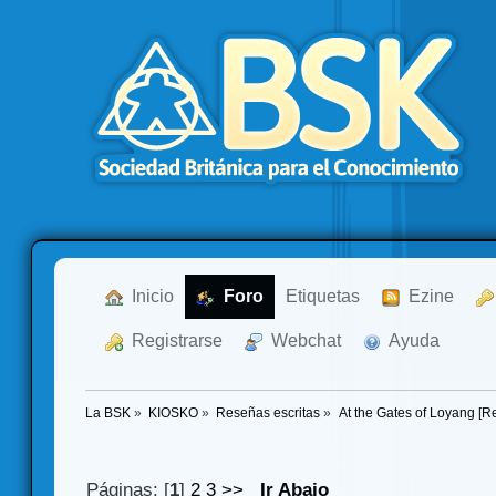
  Inicio
  Foro
Etiquetas
  Ezine
  Registrarse
  Webchat
  Ayuda
La BSK
»
KIOSKO
»
Reseñas escritas
»
 At the Gates of Loyang [R
Páginas: [
1
]
2
3
>>
Ir Abajo