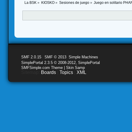
La BSK
»
KIOSKO
»
Sesiones de juego
»
Juego en solitario P
SMF 2.0.15
|
SMF © 2013
,
Simple Machines
SimplePortal 2.3.5 © 2008-2012, SimplePortal
SMFSimple.com Theme | Skin Samp
Sitemap:
Boards
|
Topics
|
XML