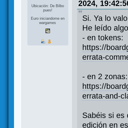
2024, 19:42:5
Ubicación: De Bilbo
pues!
Si. Ya lo val
Euro iniciandome en
wargames
He leído algo
- en tokens:
https://boar
errata-comm
- en 2 zonas:
https://boar
errata-and-cla
Sabéis si es 
edición en e