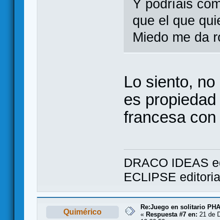
Y podríais com
que el que qu
Miedo me da r
Lo siento, n
es propiedad 
francesa con
DRACO IDEAS ed
ECLIPSE editori
Re:Juego en solitario 
Quimérico
«
Respuesta #7 en:
21 de D