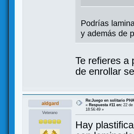
Podrías lamina
y además de pr
Te refieres a p
de enrollar se
Re:Juego en solitario 
aldgard
«
Respuesta #11 en:
22 de 
18:56:49 »
Veterano
Hay plastific