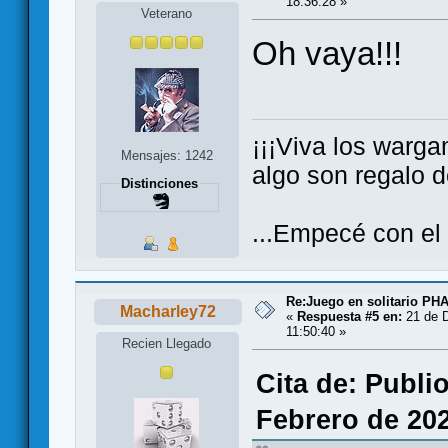
18:36:28 »
Veterano
Oh vaya!!!
¡¡¡Viva los warga
Mensajes: 1242
algo son regalo de
Distinciones
...Empecé con el
Re:Juego en solitario 
Macharley72
«
Respuesta #5 en:
21 de D
11:50:40 »
Recien Llegado
Cita de: Publi
Febrero de 202