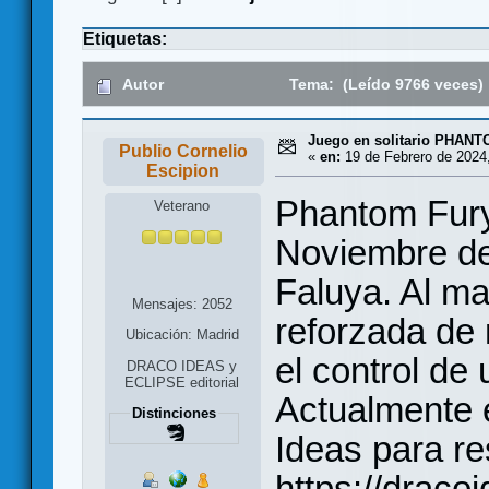
Etiquetas:
Autor
Tema: (Leído 9766 veces)
Juego en solitario PHAN
Publio Cornelio
«
en:
19 de Febrero de 2024,
Escipion
Phantom Fury
Veterano
Noviembre de 
Faluya. Al m
Mensajes: 2052
reforzada de
Ubicación: Madrid
el control de 
DRACO IDEAS y
ECLIPSE editorial
Actualmente 
Distinciones
Ideas para re
https://draco