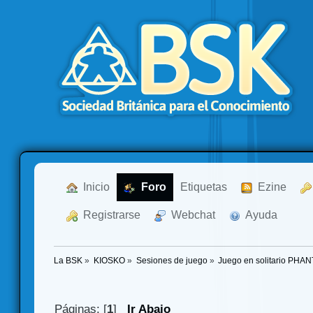
  Inicio
  Foro
Etiquetas
  Ezine
  Registrarse
  Webchat
  Ayuda
La BSK
»
KIOSKO
»
Sesiones de juego
»
Juego en solitario PH
Páginas: [
1
]
Ir Abajo