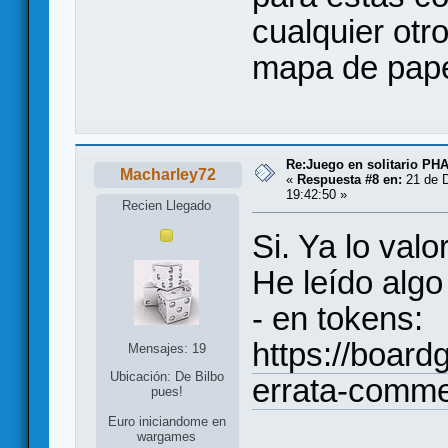
cualquier ot
mapa de pape
Re:Juego en solitario 
Macharley72
«
Respuesta #8 en:
21 de D
19:42:50 »
Recien Llegado
Si. Ya lo valo
He leído algo
- en tokens:
https://boar
Mensajes: 19
Ubicación: De Bilbo
errata-comm
pues!
Euro iniciandome en
wargames