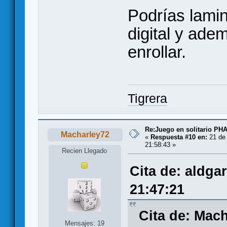
Podrías lami
digital y ade
enrollar.
Tigrera
Re:Juego en solitario 
Macharley72
«
Respuesta #10 en:
21 de 
21:58:43 »
Recien Llegado
Cita de: aldga
21:47:21
Cita de: Mac
Mensajes: 19