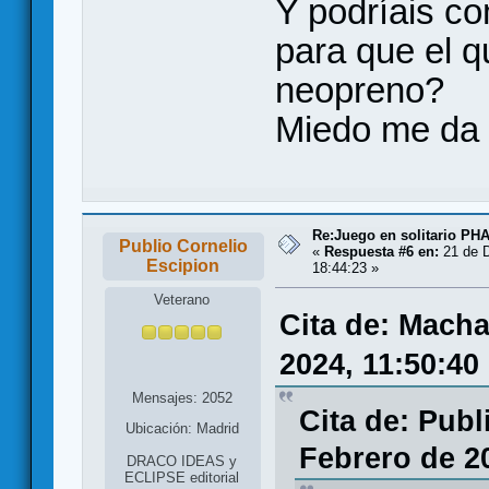
Y podríais co
para que el q
neopreno?
Miedo me da 
Re:Juego en solitario 
Publio Cornelio
«
Respuesta #6 en:
21 de D
Escipion
18:44:23 »
Veterano
Cita de: Macha
2024, 11:50:40
Mensajes: 2052
Cita de: Publ
Ubicación: Madrid
Febrero de 2
DRACO IDEAS y
ECLIPSE editorial