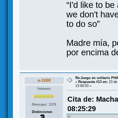
“I'd like to b
we don't have 
to do so”
Madre mía, pe
por encima 
Re:Juego en solitario 
e-1000
«
Respuesta #13 en:
23 de 
13:00:03 »
Veterano
Cita de: Macha
Mensajes: 1079
08:25:29
Distinciones