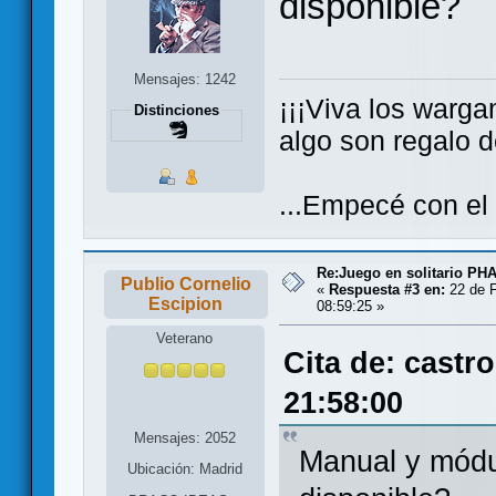
disponible?
Mensajes: 1242
¡¡¡Viva los warga
Distinciones
algo son regalo de
...Empecé con el
Re:Juego en solitario 
Publio Cornelio
«
Respuesta #3 en:
22 de F
Escipion
08:59:25 »
Veterano
Cita de: castr
21:58:00
Mensajes: 2052
Manual y módul
Ubicación: Madrid