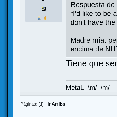
Respuesta de
“I'd like to be
don't have the 
Madre mía, per
encima de N
Tiene que se
MetaL \m/ \m/
Páginas: [
1
]
Ir Arriba