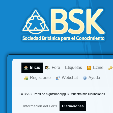
  Inicio
  Foro
Etiquetas
  Ezine
  Registrarse
  Webchat
  Ayuda
La BSK
»
Perfil de nightshaderpg 
»
Muestra mis Distinciones
Información del Perfil
Distinciones