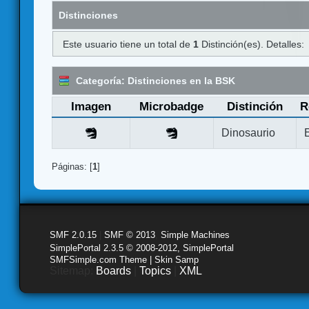
Distinciones
Este usuario tiene un total de
1
Distinción(es). Detalles:
Categoría: Distinciones en la BSK
Imagen
Microbadge
Distinción
R
Dinosaurio
Páginas: [
1
]
SMF 2.0.15
|
SMF © 2013
,
Simple Machines
SimplePortal 2.3.5 © 2008-2012, SimplePortal
SMFSimple.com Theme | Skin Samp
Sitemap:
Boards
|
Topics
|
XML