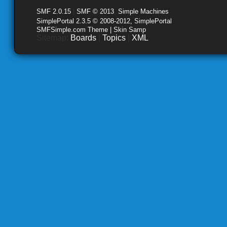
SMF 2.0.15
|
SMF © 2013
,
Simple Machines
SimplePortal 2.3.5 © 2008-2012, SimplePortal
SMFSimple.com Theme | Skin Samp
Sitemap:
Boards
|
Topics
|
XML