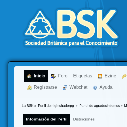
  Inicio
  Foro
Etiquetas
  Ezine
  Registrarse
  Webchat
  Ayuda
La BSK
»
Perfil de nightshaderpg 
»
Panel de agradecimientos
»
M
Información del Perfil
Distinciones