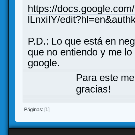
https://docs.google.c
lLnxiIY/edit?hl=en&aut
P.D.: Lo que está en negr
que no entiendo y me lo 
google.
Para este me
gracias!
Páginas: [
1
]