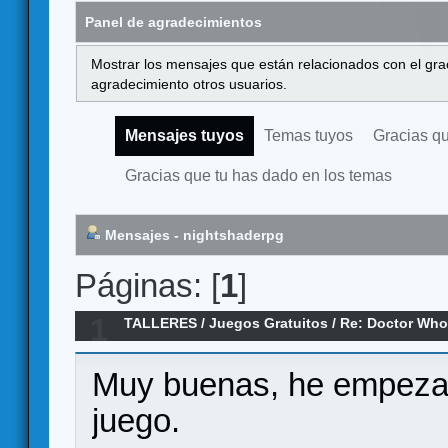
Panel de agradecimientos
Mostrar los mensajes que están relacionados con el gra
agradecimiento otros usuarios.
Mensajes tuyos
Temas tuyos
Gracias q
Gracias que tu has dado en los temas
Mensajes - nightshaderpg
Páginas: [
1
]
1
TALLERES
/
Juegos Gratuitos
/
Re: Doctor Who:
Muy buenas, he empezad
juego.