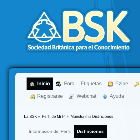
  Inicio
  Foro
Etiquetas
  Ezine
  Registrarse
  Webchat
  Ayuda
La BSK
»
Perfil de Mr P 
»
Muestra mis Distinciones
Información del Perfil
Distinciones