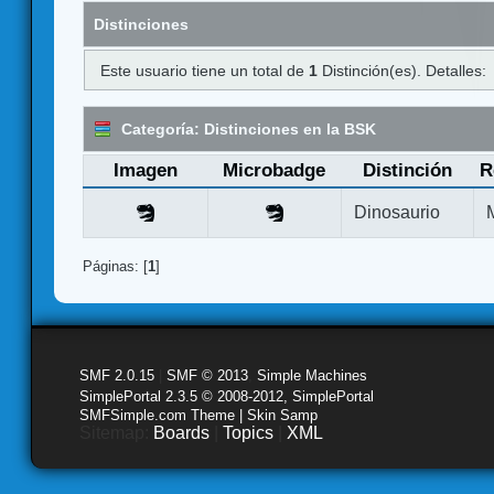
Distinciones
Este usuario tiene un total de
1
Distinción(es). Detalles:
Categoría: Distinciones en la BSK
Imagen
Microbadge
Distinción
R
Dinosaurio
Páginas: [
1
]
SMF 2.0.15
|
SMF © 2013
,
Simple Machines
SimplePortal 2.3.5 © 2008-2012, SimplePortal
SMFSimple.com Theme | Skin Samp
Sitemap:
Boards
|
Topics
|
XML