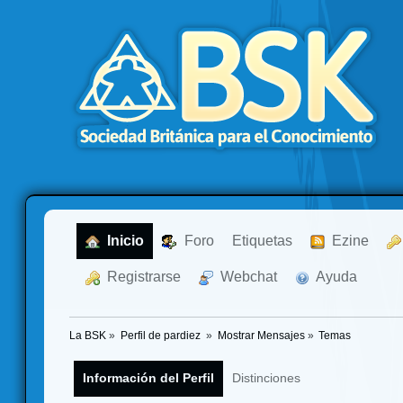
  Inicio
  Foro
Etiquetas
  Ezine
  Registrarse
  Webchat
  Ayuda
La BSK
»
Perfil de pardiez 
»
Mostrar Mensajes
»
Temas
Información del Perfil
Distinciones