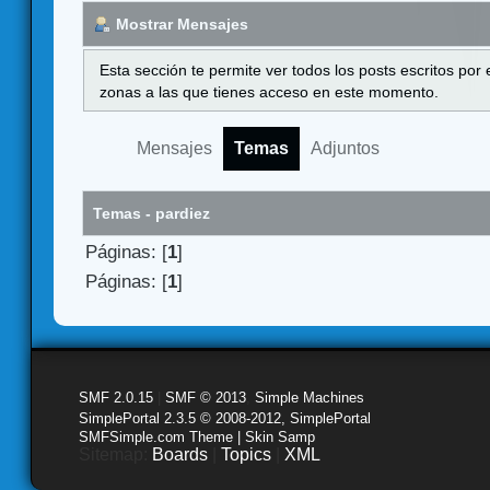
Mostrar Mensajes
Esta sección te permite ver todos los posts escritos por
zonas a las que tienes acceso en este momento.
Mensajes
Temas
Adjuntos
Temas - pardiez
Páginas: [
1
]
Páginas: [
1
]
SMF 2.0.15
|
SMF © 2013
,
Simple Machines
SimplePortal 2.3.5 © 2008-2012, SimplePortal
SMFSimple.com Theme | Skin Samp
Sitemap:
Boards
|
Topics
|
XML