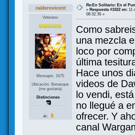
Re:En Solitario: En el Pu
raiderovicent
«
Respuesta #1022 en:
11 
08:32:35 »
Veterano
Como sabreis,
una mezcla en
loco por comp
última tesitu
Hace unos di
Mensajes: 1675
videos de Daw
Ubicación: Benasque
(me gustaria)
lo vendi, est
Distinciones
no llegué a e
ofrecer. Y ah
canal Warga