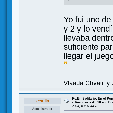
Yo fui uno de
y 2 y lo vend
llevaba dentr
suficiente pa
llegar el jue
Vlaada Chvatil y 
Re:En Solitario: En el Pu
kesulin
«
Respuesta #1028 en:
12 
2024, 09:07:44 »
Administrador