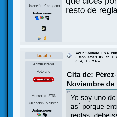
que dices por
Ubicación: Cartagena
resto de regl
Distinciones
Re:En Solitario: En el Pu
kesulin
«
Respuesta #1030 en:
12 
2024, 11:22:56 »
Administrador
Veterano
Cita de: Pérez
Noviembre de 
Mensajes: 2733
Yo soy uno de
Ubicación: Mallorca
así porque ent
Distinciones
reglas, debe se