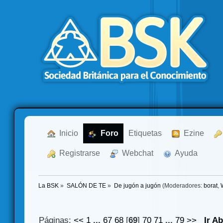
  Inicio
  Foro
Etiquetas
  Ezine
  Registrarse
  Webchat
  Ayuda
La BSK
»
SALÓN DE TE
»
De jugón a jugón
(Moderadores:
borat
,
Páginas:
<<
1
...
67
68
[
69
]
70
71
...
79
>>
Ir A