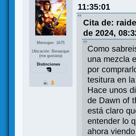
11:35:01
Cita de: rai
de 2024, 08:3
Mensajes: 1675
Como sabreis,
Ubicación: Benasque
(me gustaria)
una mezcla en
Distinciones
por comprarlo
tesitura en l
Hace unos di
de Dawn of th
está claro q
entender lo q
ahora viendo