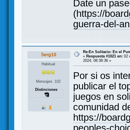
Date un paseo
(
https://boa
guerra-del-an
Re:En Solitario: En el Pu
5erg10
«
Respuesta #1021 en:
02 
2024, 08:38:36 »
Habitual
Por si os in
Mensajes: 102
publicar el t
Distinciones
juegos en soli
comunidad d
https://boar
peoples-choi