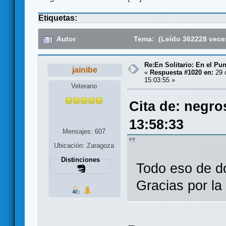
Etiquetas:
Autor
Tema: (Leído 362228 vece
Re:En Solitario: En el Pu
jainibe
«
Respuesta #1020 en:
29 
15:03:55 »
Veterano
Cita de: negro
13:58:33
Mensajes: 607
Ubicación: Zaragoza
Distinciones
Todo eso de d
Gracias por l