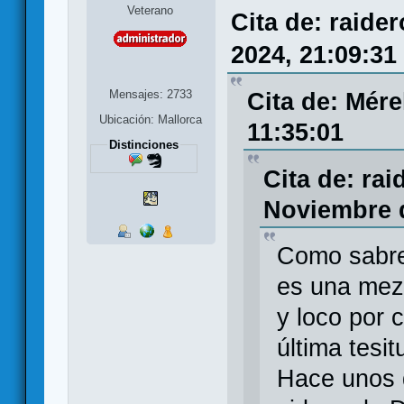
Veterano
Cita de: raide
2024, 21:09:31
Mensajes: 2733
Cita de: Mér
Ubicación: Mallorca
11:35:01
Distinciones
Cita de: rai
Noviembre d
Como sabreis
es una mezc
y loco por 
última tesi
Hace unos 