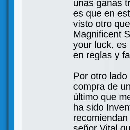
unas ganas t
es que en es
visto otro qu
Magnificent S
your luck, es
en reglas y f
Por otro lado
compra de un 
último que m
ha sido Inve
recomiendan 
señor Vital q