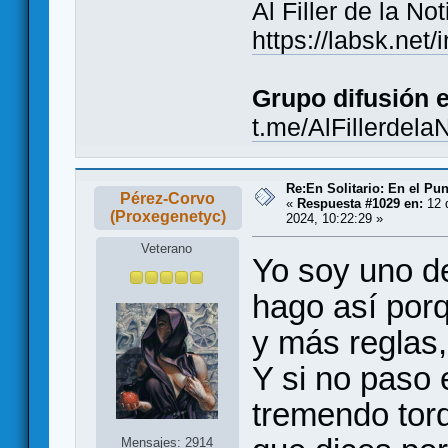
Al Filler de la Not
https://labsk.ne
Grupo difusión 
t.me/AlFillerdela
Re:En Solitario: En el Pu
Pérez-Corvo
«
Respuesta #1029 en:
12 
(Proxegenetyc)
2024, 10:22:29 »
Veterano
Yo soy uno d
hago así porq
y más reglas,
Y si no paso 
tremendo tord
Mensajes: 2914