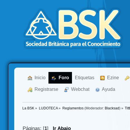
  Inicio
  Foro
Etiquetas
  Ezine
  Registrarse
  Webchat
  Ayuda
La BSK
»
LUDOTECA
»
Reglamentos
(Moderador:
Blacksad
) »
Tit
Páginas: [
1
]
Ir Abajo