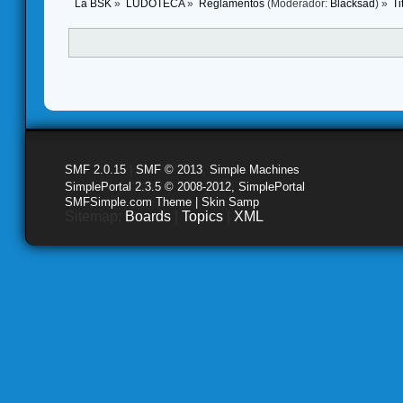
La BSK
»
LUDOTECA
»
Reglamentos
(Moderador:
Blacksad
) »
Ti
SMF 2.0.15
|
SMF © 2013
,
Simple Machines
SimplePortal 2.3.5 © 2008-2012, SimplePortal
SMFSimple.com Theme | Skin Samp
Sitemap:
Boards
|
Topics
|
XML