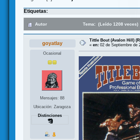
Etiquetas:
Autor
Tema: (Leído 1208 veces)
Tittle Bout (Avalon Hill) 
goyatlay
«
en:
02 de Septiembre de 2
Ocasional
Mensajes: 88
Ubicación: Zaragoza
Distinciones