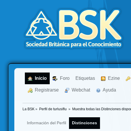
  Inicio
  Foro
Etiquetas
  Ezine
  Registrarse
  Webchat
  Ayuda
La BSK
»
Perfil de turlusiflu 
»
Muestra todas las Distinciones dispo
Información del Perfil
Distinciones