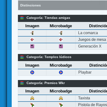
Distinciones
Categoría: Tiendas amigas
Imagen
Microbadge
Distinció
La comarca
Juegos de mesa
Generación X
Categoría: Templos lúdicos
Imagen
Microbadge
Distinció
Playbar
Categoría: Premios Wkr
Imagen
Microbadge
Distinció
Taxista
Pistola de Rayo