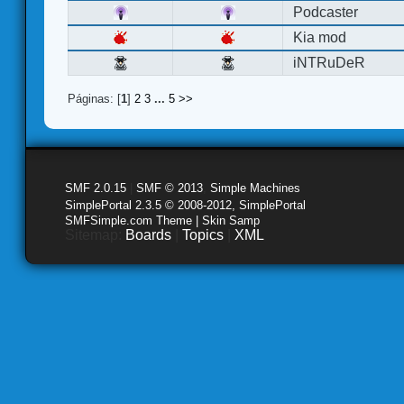
Podcaster
Kia mod
iNTRuDeR
Páginas: [
1
]
2
3
...
5
>>
SMF 2.0.15
|
SMF © 2013
,
Simple Machines
SimplePortal 2.3.5 © 2008-2012, SimplePortal
SMFSimple.com Theme | Skin Samp
Sitemap:
Boards
|
Topics
|
XML