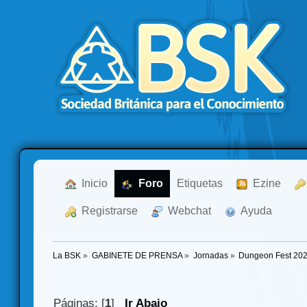
  Inicio
  Foro
Etiquetas
  Ezine
  Registrarse
  Webchat
  Ayuda
La BSK
»
GABINETE DE PRENSA
»
Jornadas
»
Dungeon Fest 202
Páginas: [
1
]
Ir Abajo