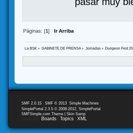
pasar muy bi
Páginas: [
1
]
Ir Arriba
La BSK
»
GABINETE DE PRENSA
»
Jornadas
»
Dungeon Fest 20
SMF 2.0.15
|
SMF © 2013
,
Simple Machines
SimplePortal 2.3.5 © 2008-2012, SimplePortal
SMFSimple.com Theme | Skin Samp
Sitemap:
Boards
|
Topics
|
XML