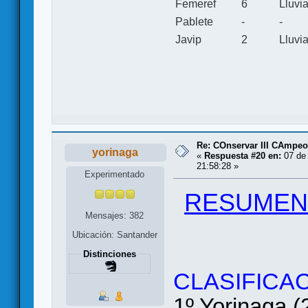
Femeref
6
Lluvi
Pablete
-
-
Javip
2
Lluvi
Re: COnservar III CAmpe
yorinaga
«
Respuesta #20 en:
07 de 
21:58:28 »
Experimentado
RESUMEN
Mensajes: 382
Ubicación: Santander
Distinciones
CLASIFICAC
1º Yorinaga (