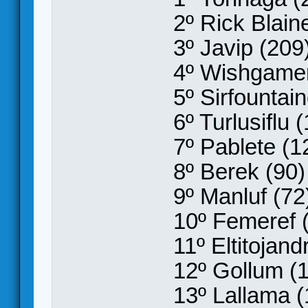
2º Rick Blain
3º Javip (209
4º Wishgamer
5º Sirfountai
6º Turlusiflu 
7º Pablete (1
8º Berek (90)
9º Manluf (72
10º Femeref 
11º Eltitojand
12º Gollum (
13º Lallama (