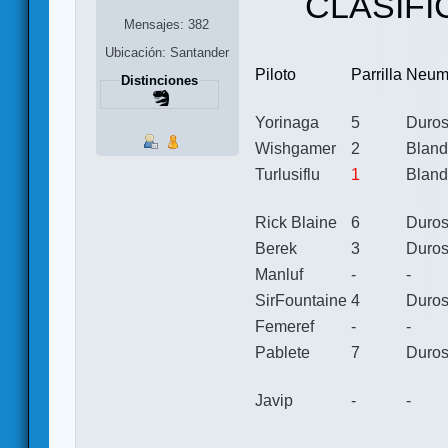
CLASIFI
Mensajes: 382
Ubicación: Santander
Piloto
Parrilla
Neum
Distinciones
Yorinaga
5
Duro
Wishgamer
2
Blan
Turlusiflu
1
Blan
Rick Blaine
6
Duro
Berek
3
Duro
Manluf
-
-
SirFountaine
4
Duro
Femeref
-
-
Pablete
7
Duro
Javip
-
-