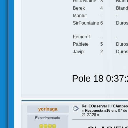
Rick Blaine
3
Blan
Berek
4
Blan
Manluf
-
-
SirFountaine
6
Duro
Femeref
-
-
Pablete
5
Duro
Javip
2
Duro
Pole 18 0:37
Re: COnservar III CAmpe
yorinaga
«
Respuesta #16 en:
07 de 
21:27:28 »
Experimentado