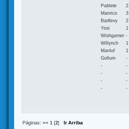
Pablete
2
Manrico
3
Bartlevy
2
Yosi
1
Wishgamer
-
Willynch
1
Manluf
1
Gollum
-
-
-
-
-
-
-
-
-
Páginas:
<<
1
[
2
]
Ir Arriba