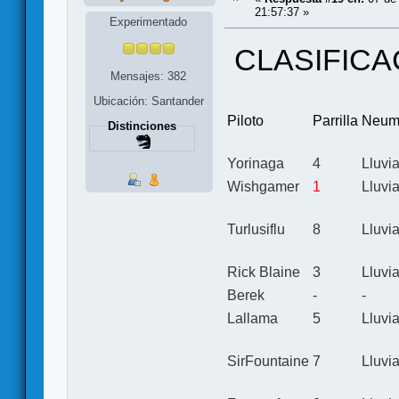
21:57:37 »
Experimentado
CLASIFICA
Mensajes: 382
Ubicación: Santander
Piloto
Parrilla
Neum
Distinciones
Yorinaga
4
Lluvi
Wishgamer
1
Lluvi
Turlusiflu
8
Lluvi
Rick Blaine
3
Lluvi
Berek
-
-
Lallama
5
Lluvi
SirFountaine
7
Lluvi