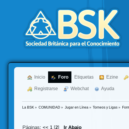
  Inicio
  Foro
Etiquetas
  Ezine
  Registrarse
  Webchat
  Ayuda
La BSK
»
COMUNIDAD
»
Jugar en Línea
»
Torneos y Ligas
»
For
Páginas:
<<
1
[
2
]
Ir Abajo