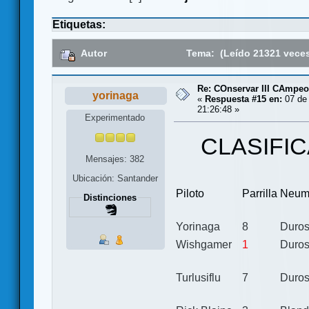
Etiquetas:
Autor
Tema: (Leído 21321 vece
Re: COnservar III CAmpe
yorinaga
«
Respuesta #15 en:
07 de 
21:26:48 »
Experimentado
CLASIFIC
Mensajes: 382
Ubicación: Santander
Piloto
Parrilla
Neum
Distinciones
Yorinaga
8
Duro
Wishgamer
1
Duro
Turlusiflu
7
Duro