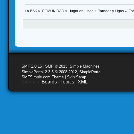
La BSK
»
COMUNIDAD
»
Jugar en Línea
»
Torneos y Ligas
»
Fo
SMF 2.0.15
|
SMF © 2013
,
Simple Machines
SimplePortal 2.3.5 © 2008-2012, SimplePortal
SMFSimple.com Theme | Skin Samp
Sitemap:
Boards
|
Topics
|
XML