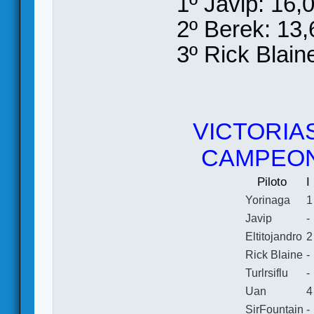
1º Javip: 16,
2º Berek: 13,
3º Rick Blain
VICTORIA
CAMPEON
Piloto
I
Yorinaga
1
Javip
-
Eltitojandro
2
Rick Blaine
-
Turlrsiflu
-
Uan
4
SirFountain
-