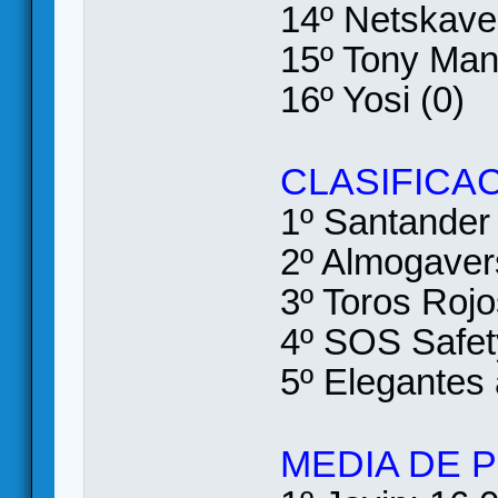
14º Netskave
15º Tony Man
16º Yosi (0)
CLASIFICA
1º Santander
2º Almogaver
3º Toros Roj
4º SOS Safet
5º Elegantes 
MEDIA DE 