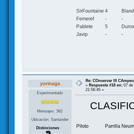
SirFountaine
4
Blan
Femeref
-
-
Pablete
5
Duro
Javip
-
-
Re: COnservar III CAmpe
yorinaga
«
Respuesta #18 en:
07 de 
21:56:45 »
Experimentado
CLASIFI
Mensajes: 382
Ubicación: Santander
Piloto
Parrilla
Neum
Distinciones