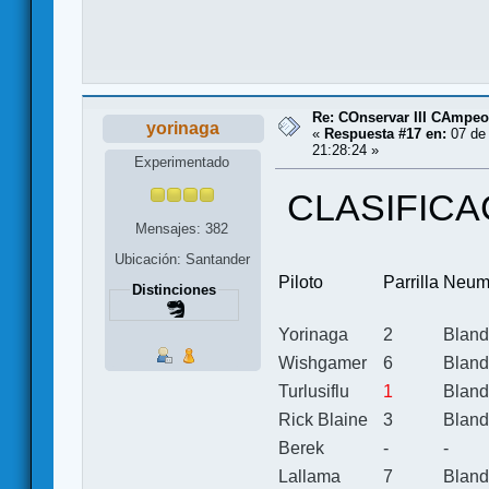
Re: COnservar III CAmpe
yorinaga
«
Respuesta #17 en:
07 de 
21:28:24 »
Experimentado
CLASIFICA
Mensajes: 382
Ubicación: Santander
Piloto
Parrilla
Neum
Distinciones
Yorinaga
2
Blan
Wishgamer
6
Blan
Turlusiflu
1
Blan
Rick Blaine
3
Blan
Berek
-
-
Lallama
7
Blan