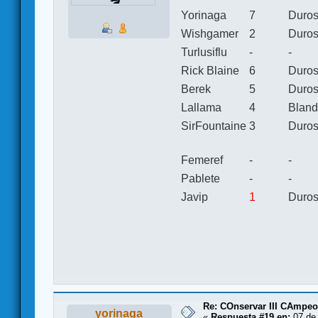
Yorinaga
7
Duro
Wishgamer
2
Duro
Turlusiflu
-
-
Rick Blaine
6
Duro
Berek
5
Duro
Lallama
4
Blan
SirFountaine
3
Duro
Femeref
-
-
Pablete
-
-
Javip
1
Duro
Re: COnservar III CAmpe
yorinaga
«
Respuesta #19 en:
07 de 