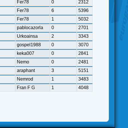
Fer78
0
2312
Fer78
6
5396
Fer78
1
5032
pablocazorla
0
2701
Urkoainsa
2
3343
gospel1988
0
3070
keka007
0
2841
Nemo
0
2481
araphant
3
5151
Nemrod
1
3483
Fran F G
1
4048