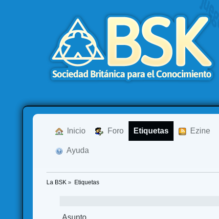
  Inicio
  Foro
Etiquetas
  Ezine
  Ayuda
La BSK
»
Etiquetas
Asunto