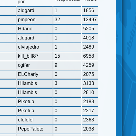
por
aldgard
1
1856
pmpeon
32
12497
Hdario
0
5205
aldgard
1
4018
elviajedro
1
2489
kill_bill87
15
6958
cgifer
9
4259
ELCharly
0
2075
Hllambis
3
3133
Hllambis
0
2810
Pikotua
0
2188
Pikotua
0
2217
elelelel
0
2363
PepePalote
0
2038