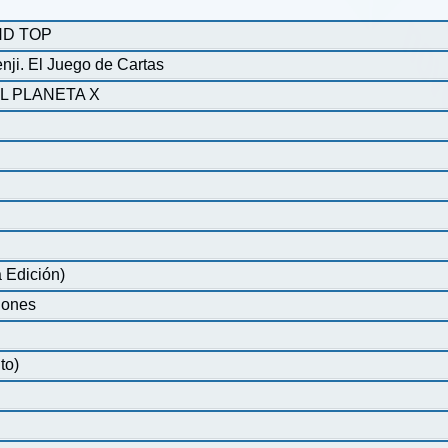
ND TOP
ji. El Juego de Cartas
L PLANETA X
 Edición)
iones
to)