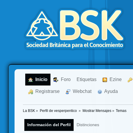
  Inicio
  Foro
Etiquetas
  Ezine
  Registrarse
  Webchat
  Ayuda
La BSK
»
Perfil de vesperpentico 
»
Mostrar Mensajes
»
Temas
Información del Perfil
Distinciones