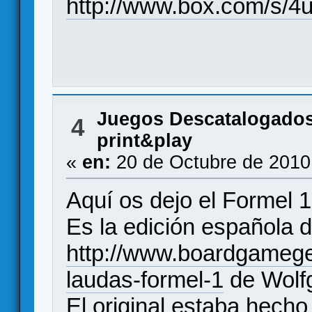
http://www.box.com/s/4
Juegos Descatalogado
4
print&play
«
en:
20 de Octubre de 2010
Aquí os dejo el Formel 
Es la edición española d
http://www.boardgameg
laudas-formel-1
de Wolf
El original estaba hech