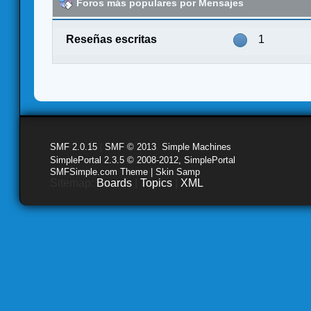
Foros más populares por Mensajes
Reseñas escritas
1
SMF 2.0.15
|
SMF © 2013
,
Simple Machines
SimplePortal 2.3.5 © 2008-2012, SimplePortal
SMFSimple.com Theme | Skin Samp
Sitemap:
Boards
|
Topics
|
XML