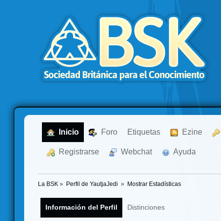
  Inicio
  Foro
Etiquetas
  Ezine
  Registrarse
  Webchat
  Ayuda
La BSK
»
Perfil de YautjaJedi 
»
Mostrar Estadísticas
Información del Perfil
Distinciones