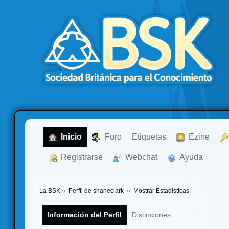
  Inicio
  Foro
Etiquetas
  Ezine
  Registrarse
  Webchat
  Ayuda
La BSK
»
Perfil de shaneclark 
»
Mostrar Estadísticas
Información del Perfil
Distinciones