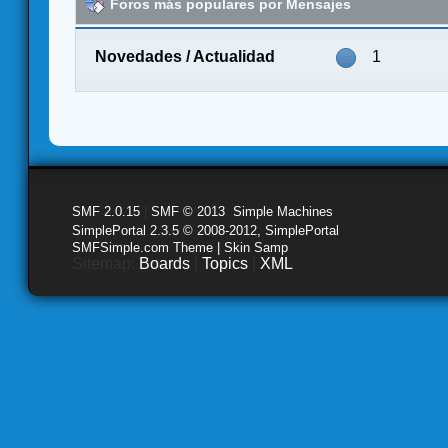
Foros más populares por Mensajes
Novedades / Actualidad
1
SMF 2.0.15
|
SMF © 2013
,
Simple Machines
SimplePortal 2.3.5 © 2008-2012, SimplePortal
SMFSimple.com Theme | Skin Samp
Sitemap:
Boards
|
Topics
|
XML