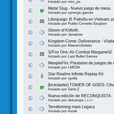
Iniciado por
nico_ps
Metal Slug - Nuevo juego de mesa
Iniciado por
synergic.games
Librojuego 📒 Patrulla en Vietnam, 
Iniciado por
Publio Cornelio Escipion
Gloom of Kilforth.
Iniciado por
Janalone
Kingdom Come: Deliverance - Vlada 
Iniciado por
MaestroSolista
🦊Fox One: Air Combat Wargame🦊
Iniciado por
Last Bullet Games
MeepleFlix: Prestamo de juegos de 
Iniciado por
LMESA
Star Realms Infinite Replay Kit
Iniciado por
rgvilla
[kickstarter] TOWER OF GODS: Ct
Iniciado por
Santi Z
Nueva edición de RECONQUISTA
Iniciado por
delcampo
«
1
2
»
Terraforming mars Legacy
Iniciado por
horak