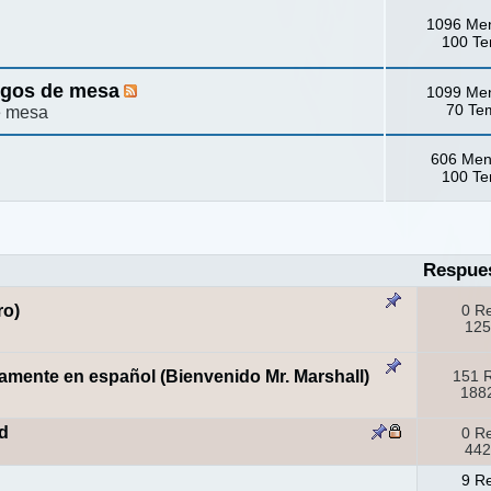
1096 Me
100 T
egos de mesa
1099 Me
70 Te
e mesa
606 Men
100 T
Respue
ro)
0 R
125
amente en español (Bienvenido Mr. Marshall)
151 
1882
d
0 R
442
9 R