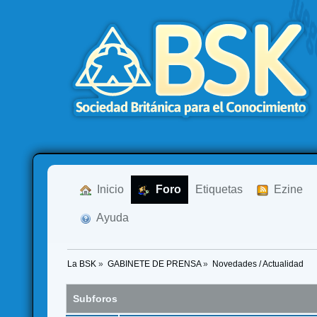
  Inicio
  Foro
Etiquetas
  Ezine
  Ayuda
La BSK
»
GABINETE DE PRENSA
»
Novedades / Actualidad
Subforos