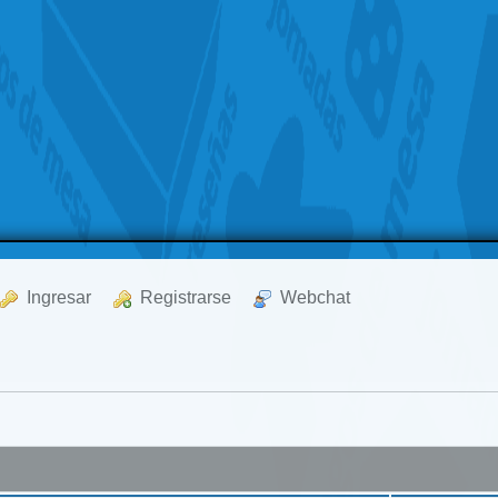
  Ingresar
  Registrarse
  Webchat