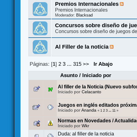
Premios Internacionales
Premios Internacionales
Moderador:
Blacksad
Concursos sobre diseño de ju
Concursos sobre diseño de juegos d
Al Filler de la noticia
Páginas: [
1
]
2
3
...
315
>>
Ir Abajo
Asunto
/
Iniciado por
Al filler de la Noticia (Nuevo subfo
Iniciado por
Celacanto
Juegos en inglés editados próxim
Iniciado por
Ananda
«
1
2
3
...
11
»
Normas en Novedades / Actualida
Iniciado por
Wkr
Duda: al filler de la noticia