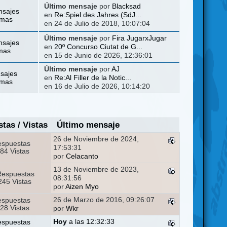
Último mensaje
por
Blacksad
nsajes
en
Re:Spiel des Jahres (SdJ...
emas
en 24 de Julio de 2018, 10:07:04
Último mensaje
por
Fira JugarxJugar
nsajes
en
20º Concurso Ciutat de G...
mas
en 15 de Junio de 2026, 12:36:01
Último mensaje
por
AJ
sajes
en
Re:Al Filler de la Notic...
emas
en 16 de Julio de 2026, 10:14:20
stas
/
Vistas
Último mensaje
26 de Noviembre de 2024,
espuestas
17:53:31
84 Vistas
por
Celacanto
13 de Noviembre de 2023,
Respuestas
08:31:56
45 Vistas
por
Aizen Myo
26 de Marzo de 2016, 09:26:07
espuestas
28 Vistas
por
Wkr
Hoy
a las 12:32:33
espuestas