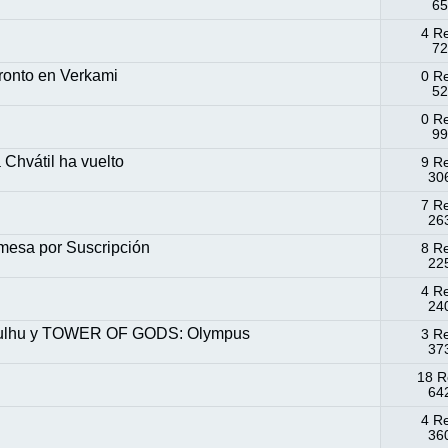
65
4 R
72
pronto en Verkami
0 R
52
0 R
99
Chvátil ha vuelto
9 R
306
7 R
263
mesa por Suscripción
8 R
225
4 R
240
hulhu y TOWER OF GODS: Olympus
3 R
373
18 R
642
4 R
360