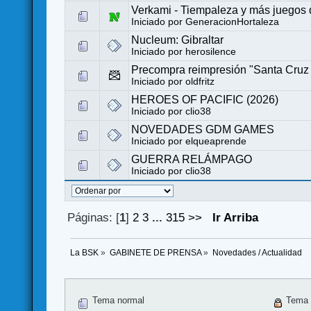
Verkami - Tiempaleza y más juegos
Iniciado por
GeneracionHortaleza
Nucleum: Gibraltar
Iniciado por
herosilence
Precompra reimpresión "Santa Cruz
Iniciado por
oldfritz
HEROES OF PACIFIC (2026)
Iniciado por
clio38
NOVEDADES GDM GAMES
Iniciado por
elqueaprende
GUERRA RELÁMPAGO
Iniciado por
clio38
Páginas: [
1
]
2
3
...
315
>>
Ir Arriba
La BSK
»
GABINETE DE PRENSA
»
Novedades / Actualidad
Tema normal
Tema 