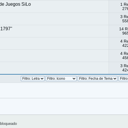
 de Juegos SiLo
1 R
276
3 R
558
 1797"
14 R
965
4 R
422
4 R
456
3 R
424
bloqueado