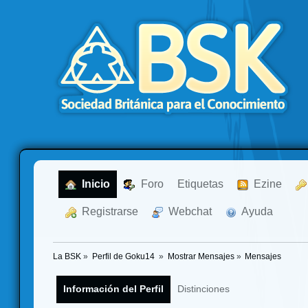
  Inicio
  Foro
Etiquetas
  Ezine
  Registrarse
  Webchat
  Ayuda
La BSK
»
Perfil de Goku14 
»
Mostrar Mensajes
»
Mensajes
Información del Perfil
Distinciones