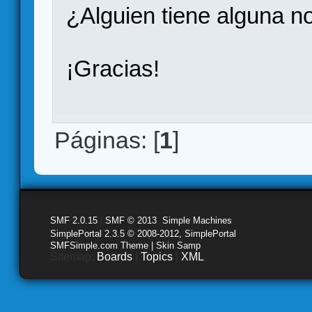
¿Alguien tiene alguna 
¡Gracias!
Páginas: [
1
]
SMF 2.0.15
|
SMF © 2013
,
Simple Machines
SimplePortal 2.3.5 © 2008-2012, SimplePortal
SMFSimple.com Theme | Skin Samp
Sitemap:
Boards
|
Topics
|
XML