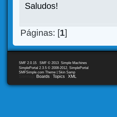
Saludos!
Páginas: [
1
]
SMF 2.0.15
|
SMF © 2013
,
Simple Machines
SimplePortal 2.3.5 © 2008-2012, SimplePortal
SMFSimple.com Theme | Skin Samp
Sitemap:
Boards
|
Topics
|
XML