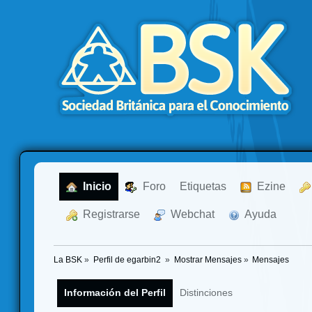
  Inicio
  Foro
Etiquetas
  Ezine
  Registrarse
  Webchat
  Ayuda
La BSK
»
Perfil de egarbin2 
»
Mostrar Mensajes
»
Mensajes
Información del Perfil
Distinciones