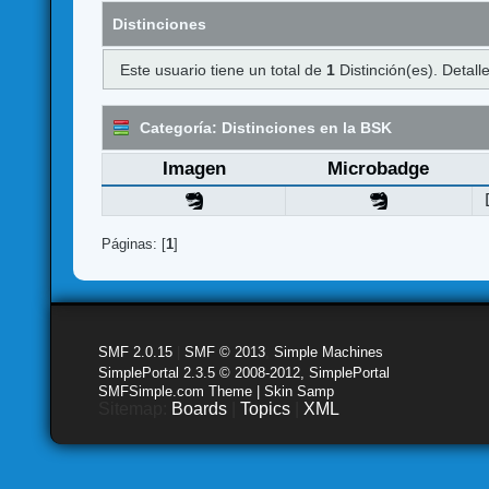
Distinciones
Este usuario tiene un total de
1
Distinción(es). Detalle
Categoría: Distinciones en la BSK
Imagen
Microbadge
Páginas: [
1
]
SMF 2.0.15
|
SMF © 2013
,
Simple Machines
SimplePortal 2.3.5 © 2008-2012, SimplePortal
SMFSimple.com Theme | Skin Samp
Sitemap:
Boards
|
Topics
|
XML