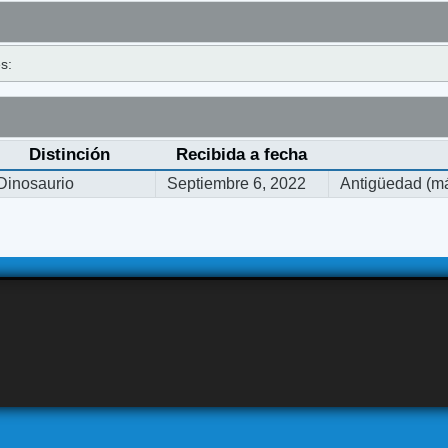
s:
Distinción
Recibida a fecha
Dinosaurio
Septiembre 6, 2022
Antigüedad (má