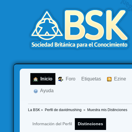
  Inicio
  Foro
Etiquetas
  Ezine
  Ayuda
La BSK
»
Perfil de davidmushing 
»
Muestra mis Distinciones
Información del Perfil
Distinciones