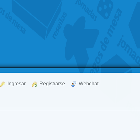
  Ingresar
  Registrarse
  Webchat