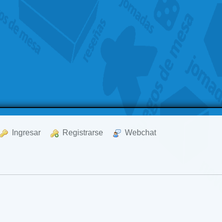
  Ingresar
  Registrarse
  Webchat