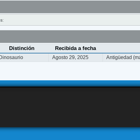
s:
Distinción
Recibida a fecha
Dinosaurio
Agosto 29, 2025
Antigüedad (má