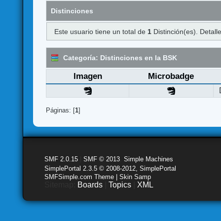
Distinciones
Este usuario tiene un total de
1
Distinción(es). Detalle
Categoría: Distinciones en la BSK
Imagen
Microbadge
Páginas: [
1
]
SMF 2.0.15
|
SMF © 2013
,
Simple Machines
SimplePortal 2.3.5 © 2008-2012, SimplePortal
SMFSimple.com Theme | Skin Samp
Sitemap:
Boards
|
Topics
|
XML