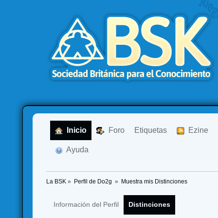
  Inicio
  Foro
Etiquetas
  Ezine
  Ayuda
La BSK
»
Perfil de Do2g 
»
Muestra mis Distinciones
Información del Perfil
Distinciones