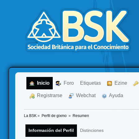
  Inicio
  Foro
Etiquetas
  Ezine
  Registrarse
  Webchat
  Ayuda
La BSK
»
Perfil de gixmo 
»
Resumen
Información del Perfil
Distinciones