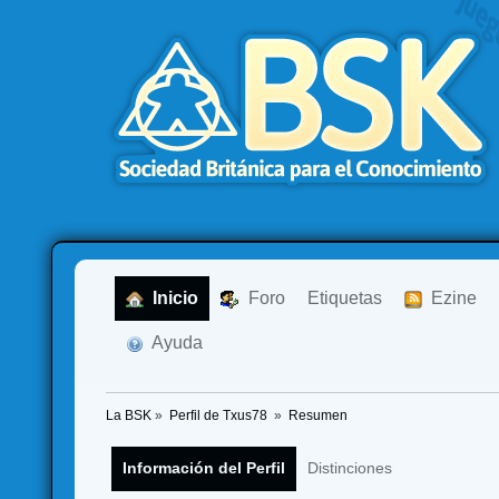
  Inicio
  Foro
Etiquetas
  Ezine
  Ayuda
La BSK
»
Perfil de Txus78 
»
Resumen
Información del Perfil
Distinciones