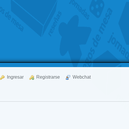
  Ingresar
  Registrarse
  Webchat