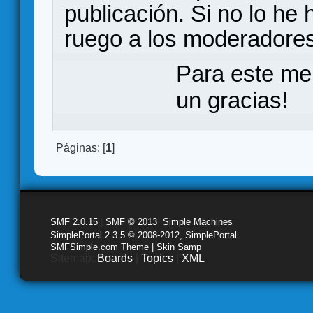
publicación. Si no lo he
ruego a los moderadores
Para este me
un gracias!
Páginas: [
1
]
SMF 2.0.15
|
SMF © 2013
,
Simple Machines
SimplePortal 2.3.5 © 2008-2012, SimplePortal
SMFSimple.com Theme | Skin Samp
Sitemap:
Boards
|
Topics
|
XML