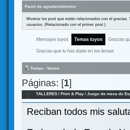
Panel de agradecimientos
Mostrar los post que están relacionados con el gracias.
usuarios. (Relacionado con el primer post.)
Mensajes tuyos
Temas tuyos
Gracias q
Gracias que tu has dado en los temas
Temas - Verion
Páginas: [
1
]
1
TALLERES
/
Print & Play
/
Juego de mesa de Es
Reciban todos mis salut