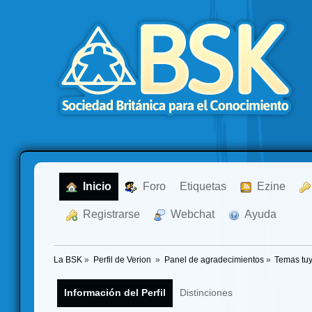
  Inicio
  Foro
Etiquetas
  Ezine
  Registrarse
  Webchat
  Ayuda
La BSK
»
Perfil de Verion 
»
Panel de agradecimientos
»
Temas tu
Información del Perfil
Distinciones