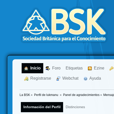
  Inicio
  Foro
Etiquetas
  Ezine
  Registrarse
  Webchat
  Ayuda
La BSK
»
Perfil de lukmanu 
»
Panel de agradecimientos
»
Mensaj
Información del Perfil
Distinciones