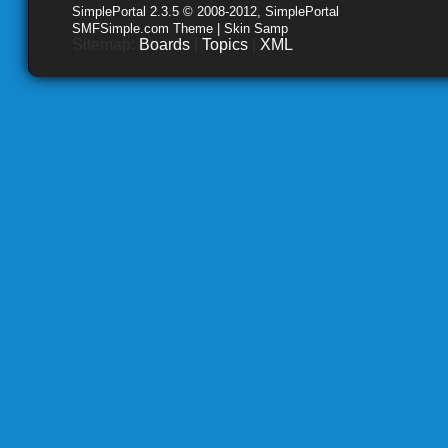
SimplePortal 2.3.5 © 2008-2012, SimplePortal
SMFSimple.com Theme | Skin Samp
Sitemap:
Boards
|
Topics
|
XML