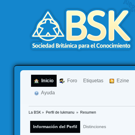
  Inicio
  Foro
Etiquetas
  Ezine
  Ayuda
La BSK
»
Perfil de lukmanu 
»
Resumen
Información del Perfil
Distinciones