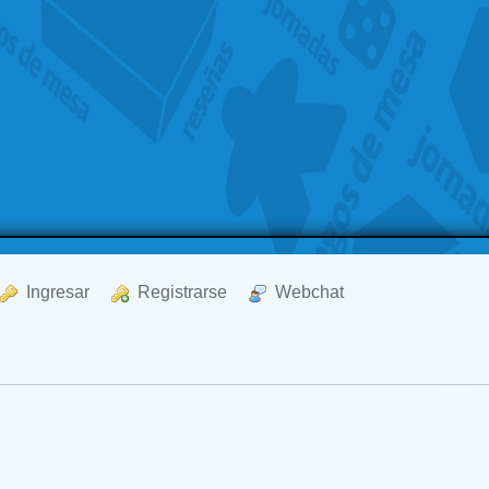
  Ingresar
  Registrarse
  Webchat