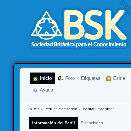
  Inicio
  Foro
Etiquetas
  Ezine
  Ayuda
La BSK
»
Perfil de martineznic 
»
Mostrar Estadísticas
Información del Perfil
Distinciones