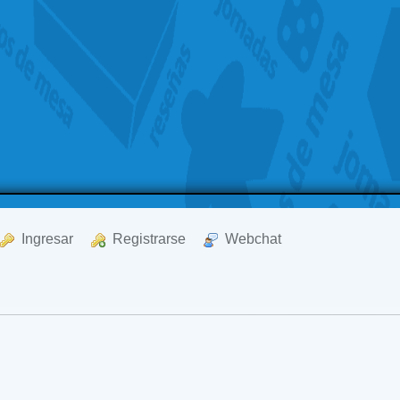
  Ingresar
  Registrarse
  Webchat