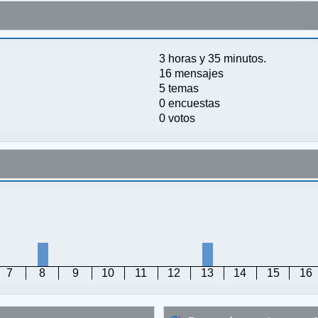
3 horas y 35 minutos.
16 mensajes
5 temas
0 encuestas
0 votos
7
8
9
10
11
12
13
14
15
16