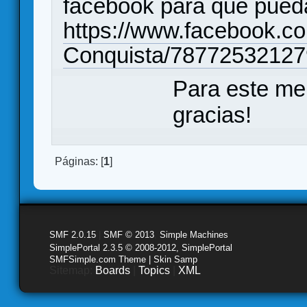
facebook para que pueda
https://www.facebook.c
Conquista/78772532127
Para este me
gracias!
Páginas: [
1
]
SMF 2.0.15
|
SMF © 2013
,
Simple Machines
SimplePortal 2.3.5 © 2008-2012, SimplePortal
SMFSimple.com Theme | Skin Samp
Sitemap:
Boards
|
Topics
|
XML