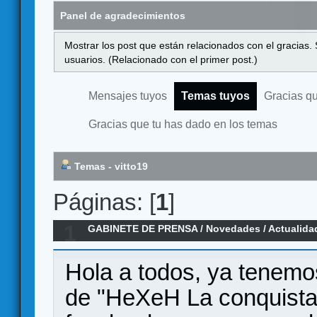
Panel de agradecimientos
Mostrar los post que están relacionados con el gracias.
usuarios. (Relacionado con el primer post.)
Mensajes tuyos
Temas tuyos
Gracias q
Gracias que tu has dado en los temas
Temas - vitto19
Páginas: [
1
]
1
GABINETE DE PRENSA
/
Novedades / Actualida
conquista"
Hola a todos, ya tenemo
de "HeXeH La conquista",