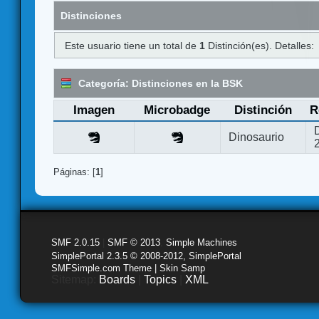
Distinciones
Este usuario tiene un total de
1
Distinción(es). Detalles:
Categoría: Distinciones en la BSK
Imagen
Microbadge
Distinción
R
Dinosaurio
Páginas: [
1
]
SMF 2.0.15
|
SMF © 2013
,
Simple Machines
SimplePortal 2.3.5 © 2008-2012, SimplePortal
SMFSimple.com Theme | Skin Samp
Sitemap:
Boards
|
Topics
|
XML