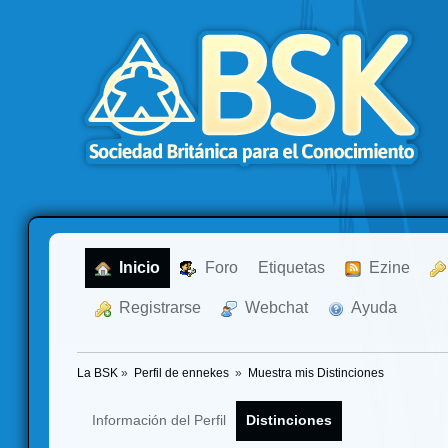
  Inicio
  Foro
Etiquetas
  Ezine
  Registrarse
  Webchat
  Ayuda
La BSK
»
Perfil de ennekes 
»
Muestra mis Distinciones
Información del Perfil
Distinciones