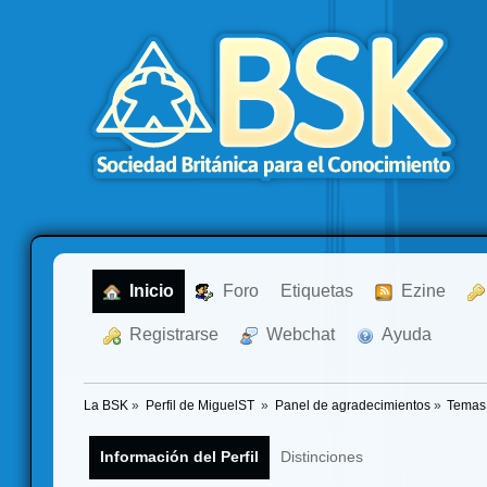
  Inicio
  Foro
Etiquetas
  Ezine
  Registrarse
  Webchat
  Ayuda
La BSK
»
Perfil de MiguelST 
»
Panel de agradecimientos
»
Temas
Información del Perfil
Distinciones