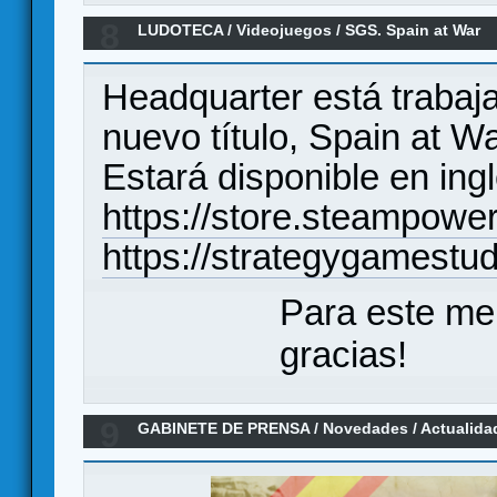
8
LUDOTECA
/
Videojuegos
/
SGS. Spain at War
Headquarter está trabaj
nuevo título, Spain at Wa
Estará disponible en ing
https://store.steampo
https://strategygamestu
Para este me
gracias!
9
GABINETE DE PRENSA
/
Novedades / Actualida
de cartas de Headquarter