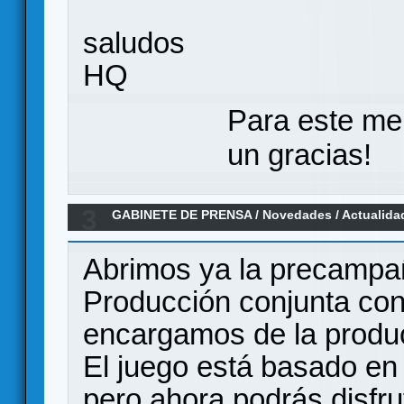
saludos
HQ
Para este me
un gracias!
3
GABINETE DE PRENSA
/
Novedades / Actualida
castellano) precampaña
Abrimos ya la precampa
Producción conjunta con 
encargamos de la produc
El juego está basado en 
pero ahora podrás disfru