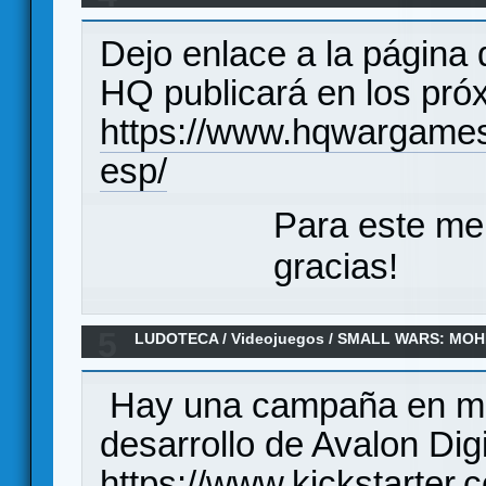
Dejo enlace a la página
HQ publicará en los pr
https://www.hqwargames
esp/
Para este me
gracias!
5
LUDOTECA
/
Videojuegos
/
SMALL WARS: MOH
Hay una campaña en ma
desarrollo de Avalon Digi
https://www.kickstarter