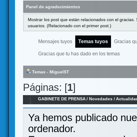
Panel de agradecimientos
Mostrar los post que están relacionados con el gracias.
usuarios. (Relacionado con el primer post.)
Mensajes tuyos
Temas tuyos
Gracias q
Gracias que tu has dado en los temas
Temas - MiguelST
Páginas: [
1
]
1
GABINETE DE PRENSA
/
Novedades / Actualida
venta!
Ya hemos publicado nues
ordenador.