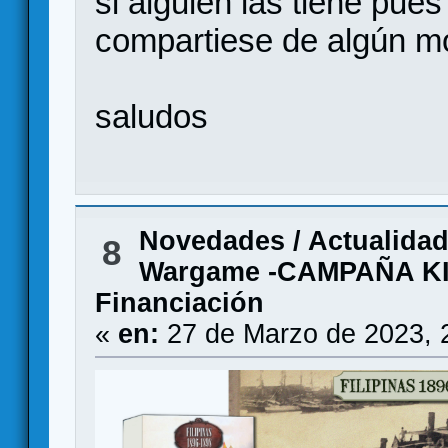
si alguien las tiene pue
compartiese de algún m
saludos
Novedades / Actualida
8
Wargame -CAMPAÑA K
Financiación
«
en:
27 de Marzo de 2023, 