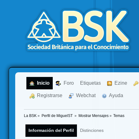
  Inicio
  Foro
Etiquetas
  Ezine
  Registrarse
  Webchat
  Ayuda
La BSK
»
Perfil de MiguelST 
»
Mostrar Mensajes
»
Temas
Información del Perfil
Distinciones