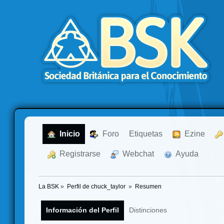
  Inicio
  Foro
Etiquetas
  Ezine
  Registrarse
  Webchat
  Ayuda
La BSK
»
Perfil de chuck_taylor 
»
Resumen
Información del Perfil
Distinciones