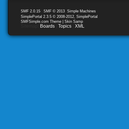
SMF 2.0.15
|
SMF © 2013
,
Simple Machines
SimplePortal 2.3.5 © 2008-2012, SimplePortal
SMFSimple.com Theme | Skin Samp
Sitemap:
Boards
|
Topics
|
XML