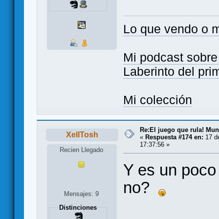
Lo que vendo o m
Mi podcast sobre 
Laberinto del pri
Mi colección
Re:El juego que rula! Mu
XellTosh
«
Respuesta #174 en:
17 d
17:37:56 »
Recien Llegado
Y es un poco 
no?
Mensajes: 9
Distinciones