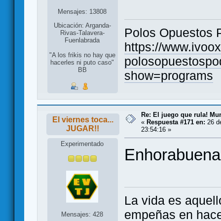
Mensajes: 13808
Ubicación: Arganda-
Polos Opuestos 
Rivas-Talavera-
Fuenlabrada
https://www.ivoo
"A los frikis no hay que
polosopuestospo
hacerles ni puto caso"
BB
show=programs
Re: El juego que rula! Mu
El viernes toca...
«
Respuesta #171 en:
26 de
JUGAR!!
23:54:16 »
Experimentado
Enhorabuena 
La vida es aquell
empeñas en hacer
Mensajes: 428