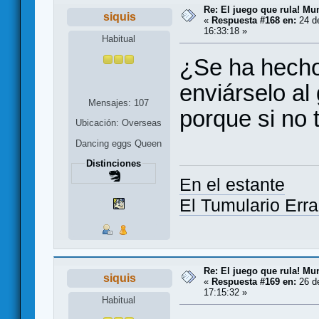
Re: El juego que rula! Mu
siquis
«
Respuesta #168 en:
24 de
16:33:18 »
Habitual
¿Se ha hecho
enviárselo al
Mensajes: 107
porque si no
Ubicación: Overseas
Dancing eggs Queen
Distinciones
En el estante
El Tumulario Erra
Re: El juego que rula! Mu
siquis
«
Respuesta #169 en:
26 de
17:15:32 »
Habitual