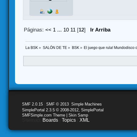
Páginas:
<<
1
...
10
11
[
12
]
Ir Arriba
La BSK
»
SALÓN DE TE
»
BSK
»
El juego que rula! Mundodisco 
SMF 2.0.15
|
SMF © 2013
,
Simple Machines
SimplePortal 2.3.5 © 2008-2012, SimplePortal
SMFSimple.com Theme | Skin Samp
Sitemap:
Boards
|
Topics
|
XML