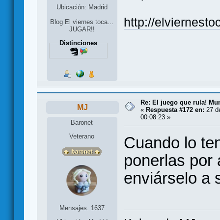
Ubicación: Madrid
http://elviernest
Blog El viernes toca...
JUGAR!!
Distinciones
Re: El juego que rula! Mu
MJ
«
Respuesta #172 en:
27 de
00:08:23 »
Baronet
Veterano
Cuando lo te
ponerlas por 
enviárselo a 
Mensajes: 1637