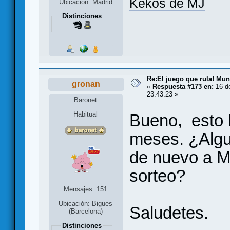
Kekos de MJ
Ubicación: Madrid
Distinciones
Re:El juego que rula! Mu
gronan
«
Respuesta #173 en:
16 de
23:43:23 »
Baronet
Habitual
Bueno, esto 
meses. ¿Algu
de nuevo a M
sorteo?
Mensajes: 151
Ubicación: Bigues
Saludetes.
(Barcelona)
Distinciones