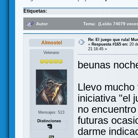
Etiquetas:
Autor
Tema: (Leído 74079 vece
Re: El juego que rula! Mu
Almostel
«
Respuesta #165 en:
20 de
21:16:45 »
Veterano
beunas noch
Llevo mucho 
iniciativa "el
no encuentro
Mensajes: 513
futuras ocas
Distinciones
darme indica