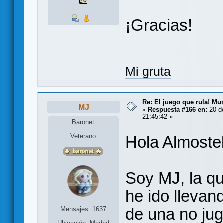
¡Gracias!
Mi gruta
Re: El juego que rula! Mu
MJ
«
Respuesta #166 en:
20 de
21:45:42 »
Baronet
Veterano
Hola Almostel
Soy MJ, la qu
he ido llevan
de una no ju
Mensajes: 1637
Ubicación: Madrid