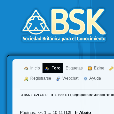
  Inicio
  Foro
Etiquetas
  Ezine
  Registrarse
  Webchat
  Ayuda
La BSK
»
SALÓN DE TE
»
BSK
»
El juego que rula! Mundodisco d
Páginas:
<<
1
...
10
11
[
12
]
Ir Abajo