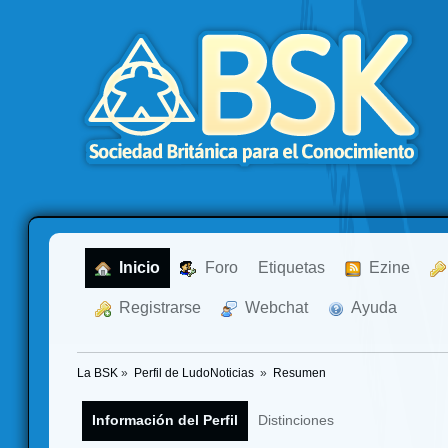
  Inicio
  Foro
Etiquetas
  Ezine
  Registrarse
  Webchat
  Ayuda
La BSK
»
Perfil de LudoNoticias 
»
Resumen
Información del Perfil
Distinciones