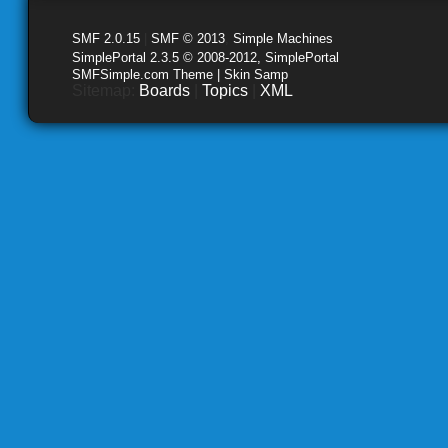
SMF 2.0.15
|
SMF © 2013
,
Simple Machines
SimplePortal 2.3.5 © 2008-2012, SimplePortal
SMFSimple.com Theme | Skin Samp
Sitemap:
Boards
|
Topics
|
XML