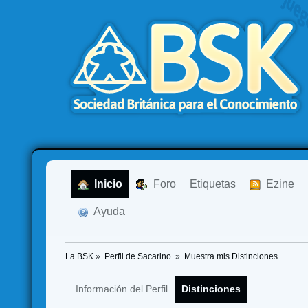
  Inicio
  Foro
Etiquetas
  Ezine
  Ayuda
La BSK
»
Perfil de Sacarino 
»
Muestra mis Distinciones
Información del Perfil
Distinciones