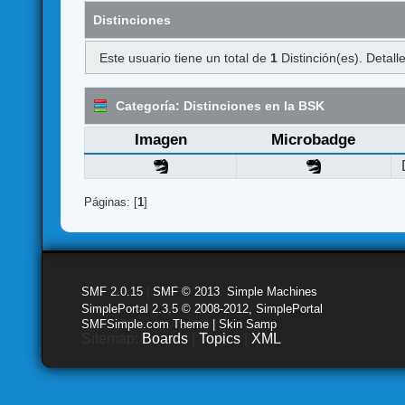
Distinciones
Este usuario tiene un total de
1
Distinción(es). Detalle
Categoría: Distinciones en la BSK
Imagen
Microbadge
Páginas: [
1
]
SMF 2.0.15
|
SMF © 2013
,
Simple Machines
SimplePortal 2.3.5 © 2008-2012, SimplePortal
SMFSimple.com Theme | Skin Samp
Sitemap:
Boards
|
Topics
|
XML