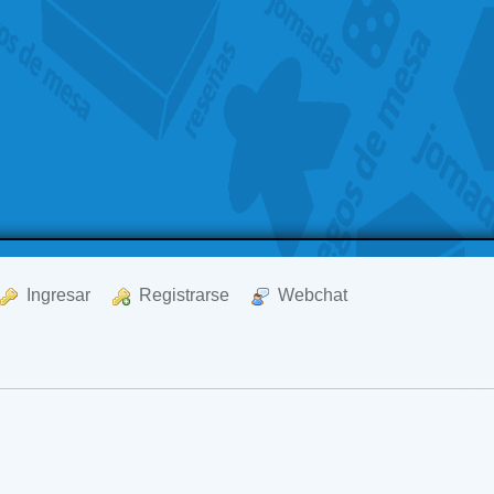
  Ingresar
  Registrarse
  Webchat