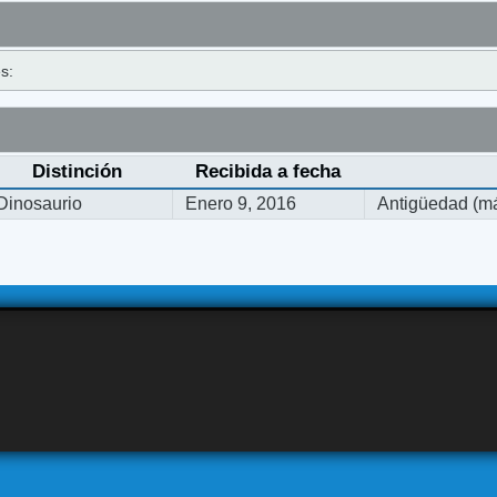
s:
Distinción
Recibida a fecha
Dinosaurio
Enero 9, 2016
Antigüedad (má