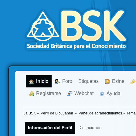
  Inicio
  Foro
Etiquetas
  Ezine
  Registrarse
  Webchat
  Ayuda
La BSK
»
Perfil de BioJuanmi 
»
Panel de agradecimientos
»
Tema
Información del Perfil
Distinciones