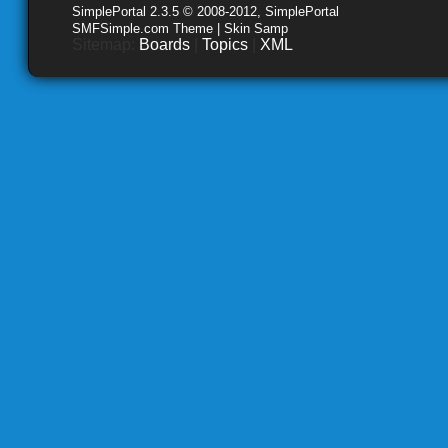
SimplePortal 2.3.5 © 2008-2012, SimplePortal
SMFSimple.com Theme | Skin Samp
Sitemap:
Boards
|
Topics
|
XML