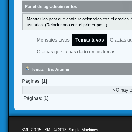
Panel de agradecimientos
Mostrar los post que están relacionados con el gracias.
usuarios. (Relacionado con el primer post.)
Mensajes tuyos
Temas tuyos
Gracias q
Gracias que tu has dado en los temas
Temas - BioJuanmi
Páginas: [
1
]
NO hay t
Páginas: [
1
]
SMF 2.0.15
|
SMF © 2013
,
Simple Machines