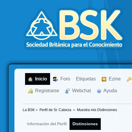
  Inicio
  Foro
Etiquetas
  Ezine
  Registrarse
  Webchat
  Ayuda
La BSK
»
Perfil de Sr. Cabeza 
»
Muestra mis Distinciones
Información del Perfil
Distinciones