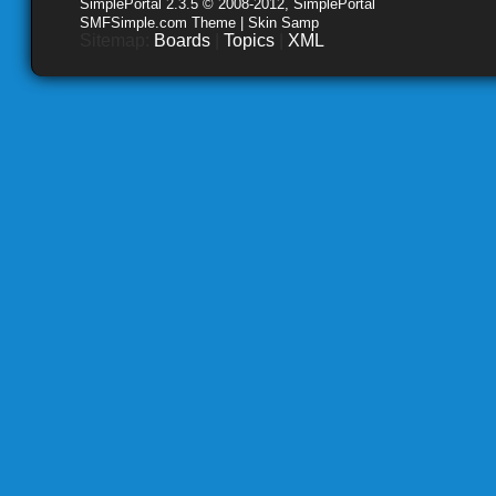
SimplePortal 2.3.5 © 2008-2012, SimplePortal
SMFSimple.com Theme | Skin Samp
Sitemap:
Boards
|
Topics
|
XML