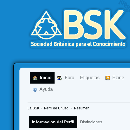
  Inicio
  Foro
Etiquetas
  Ezine
  Ayuda
La BSK
»
Perfil de Chuso 
»
Resumen
Información del Perfil
Distinciones