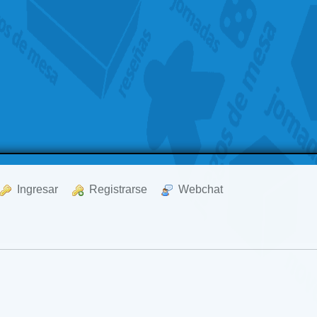
  Ingresar
  Registrarse
  Webchat