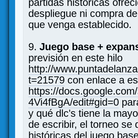
partidas históricas ofrec
despliegue ni compra de
que venga establecido.
9.
Juego base + expans
previsión en este hilo
http://www.puntadelanza
t=21579
con enlace a es
https://docs.google.
4Vi4fBgA/edit#gid=0
para
y qué dlc's tiene la may
de escribir, el torneo se
históricas del juego base