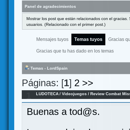
Panel de agradecimientos
Mostrar los post que están relacionados con el gracias.
usuarios. (Relacionado con el primer post.)
Mensajes tuyos
Temas tuyos
Gracias q
Gracias que tu has dado en los temas
Temas - LordSpain
Páginas: [
1
]
2
>>
1
LUDOTECA
/
Videojuegos
/
Review Combat Missi
Buenas a tod@s.