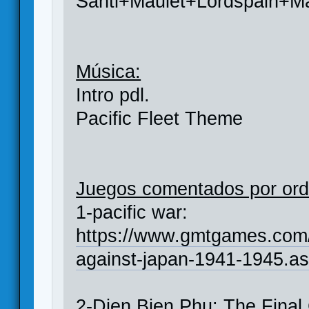
Santi+Maulet+Lordspain+Ma
Música:
Intro pdl.
Pacific Fleet Theme
Juegos comentados por ord
1-pacific war:
https://www.gmtgames.com/p
against-japan-1941-1945.a
2-Dien Bien Phu: The Fina