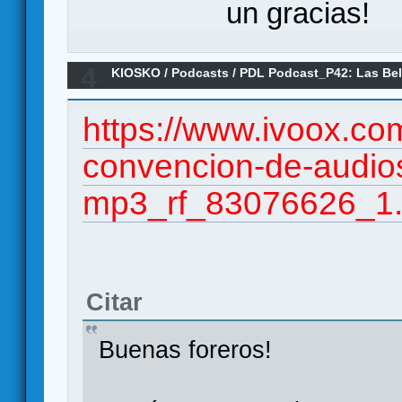
un gracias!
4
KIOSKO
/
Podcasts
/
PDL Podcast_P42: Las Bell
Agustí-Haplo, Luis)
https://www.ivoox.com
convencion-de-audio
mp3_rf_83076626_1.
Citar
Buenas foreros!