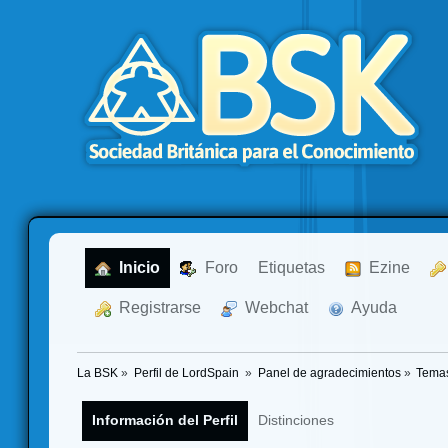
  Inicio
  Foro
Etiquetas
  Ezine
  Registrarse
  Webchat
  Ayuda
La BSK
»
Perfil de LordSpain 
»
Panel de agradecimientos
»
Temas
Información del Perfil
Distinciones