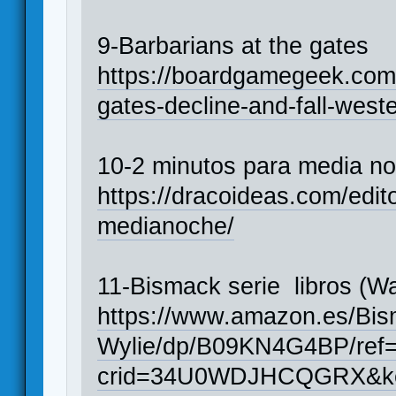
9-Barbarians at the gates
https://boardgamegeek.com
gates-decline-and-fall-wes
10-2 minutos para media n
https://dracoideas.com/edito
medianoche/
11-Bismack serie libros (Wa
https://www.amazon.es/Bism
Wylie/dp/B09KN4G4BP/ref
crid=34U0WDJHCQGRX&key