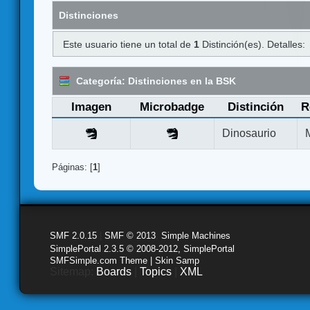
Distinciones
Este usuario tiene un total de
1
Distinción(es). Detalles:
Categoría: Distinciones en la BSK
Imagen
Microbadge
Distinción
R
Dinosaurio
Páginas: [
1
]
SMF 2.0.15
|
SMF © 2013
,
Simple Machines
SimplePortal 2.3.5 © 2008-2012, SimplePortal
SMFSimple.com Theme | Skin Samp
Sitemap:
Boards
|
Topics
|
XML