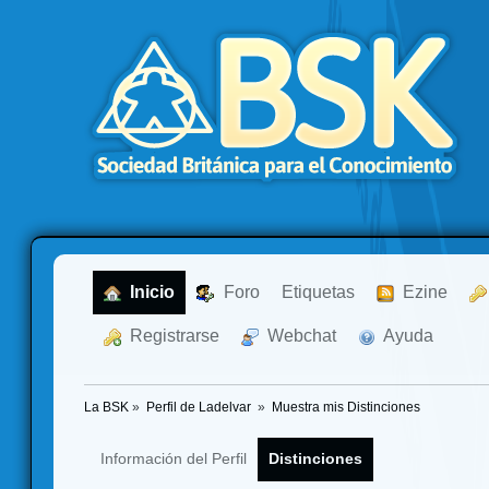
  Inicio
  Foro
Etiquetas
  Ezine
  Registrarse
  Webchat
  Ayuda
La BSK
»
Perfil de Ladelvar 
»
Muestra mis Distinciones
Información del Perfil
Distinciones