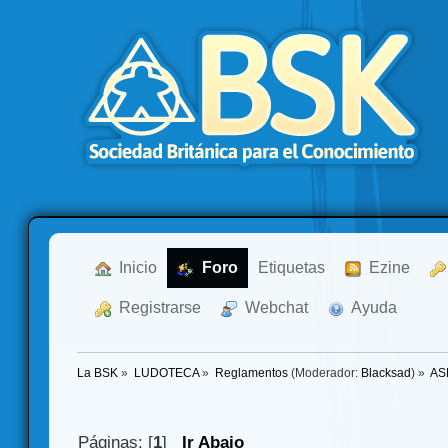
  Inicio
  Foro
Etiquetas
  Ezine
  Registrarse
  Webchat
  Ayuda
La BSK
»
LUDOTECA
»
Reglamentos
(Moderador:
Blacksad
) »
ASL
Páginas: [
1
]
Ir Abajo