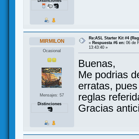
Distinciones
Re:ASL Starter Kit #4 (Re
MIRMILON
«
Respuesta #6 en:
06 de F
13:43:40 »
Ocasional
Buenas,
Me podrias de
erratas, pue
reglas referi
Mensajes: 57
Distinciones
Gracias antic