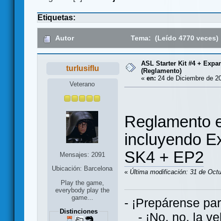
Etiquetas:
Autor
Tema: (Leído 4770 veces)
ASL Starter Kit #4 + Expa
turlusiflu
(Reglamento)
«
en:
24 de Diciembre de 20
Veterano
Reglamento en
incluyendo E
SK4 + EP2
Mensajes: 2091
Ubicación: Barcelona
«
Última modificación: 31 de Octub
Play the game,
everybody play the
game...
- ¡Prepárense par
Distinciones
- ¡No, no, la vel