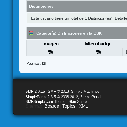
Distinciones
Este usuario tiene un total de
1
Distinción(es). Detalle
Categoría: Distinciones en la BSK
Imagen
Microbadge
Páginas: [
1
]
SMF 2.0.15
|
SMF © 2013
,
Simple Machines
SimplePortal 2.3.5 © 2008-2012, SimplePortal
SMFSimple.com Theme | Skin Samp
Sitemap:
Boards
|
Topics
|
XML