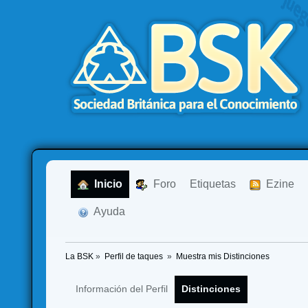
  Inicio
  Foro
Etiquetas
  Ezine
  Ayuda
La BSK
»
Perfil de taques 
»
Muestra mis Distinciones
Información del Perfil
Distinciones