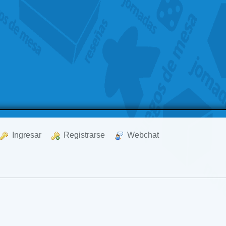
  Ingresar
  Registrarse
  Webchat