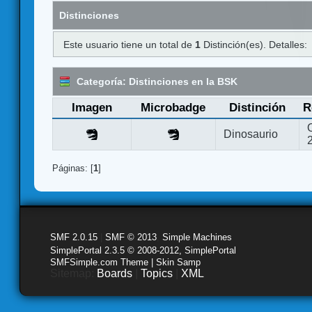
Distinciones
Este usuario tiene un total de
1
Distinción(es). Detalles:
Categoría: Distinciones en la BSK
Imagen
Microbadge
Distinción
R
Dinosaurio
Páginas: [
1
]
SMF 2.0.15
|
SMF © 2013
,
Simple Machines
SimplePortal 2.3.5 © 2008-2012, SimplePortal
SMFSimple.com Theme | Skin Samp
Sitemap:
Boards
|
Topics
|
XML