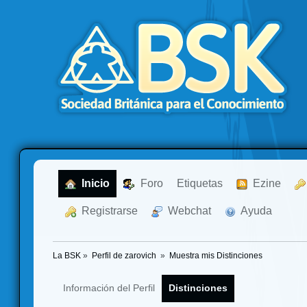
  Inicio
  Foro
Etiquetas
  Ezine
  Registrarse
  Webchat
  Ayuda
La BSK
»
Perfil de zarovich 
»
Muestra mis Distinciones
Información del Perfil
Distinciones