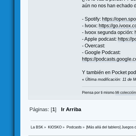
aún no nos han echado de
- Spotify:
https://open
- Ivoox:
https://go.ivoox.
- Ivoox segunda opción:
- Apple podcast:
https:/
- Overcast:
- Google Podcast:
https://podcasts.go
Y también en Pocket podc
«
Última modificación: 11 de 
Piensa por ti mismo.
Mi colecció
Páginas: [
1
]
Ir Arriba
La BSK
»
KIOSKO
»
Podcasts
»
[Más allá del tablero] Juegos 