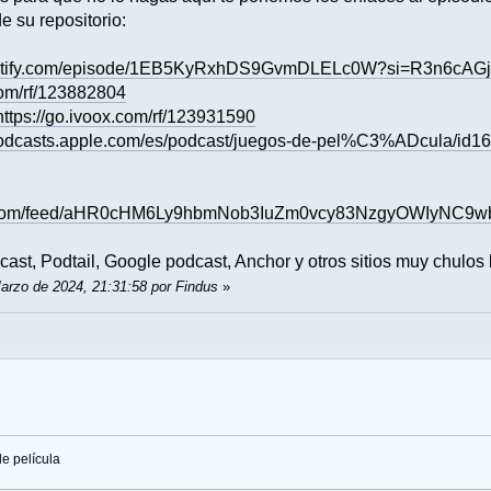
 su repositorio:
.spotify.com/episode/1EB5KyRxhDS9GvmDLELc0W?si=R3n6c
com/rf/123882804
https://go.ivoox.com/rf/123931590
/podcasts.apple.com/es/podcast/juegos-de-pel%C3%ADcula/i
ogle.com/feed/aHR0cHM6Ly9hbmNob3IuZm0vcy83NzgyOWI
ast, Podtail, Google podcast, Anchor y otros sitios muy chulos 
Marzo de 2024, 21:31:58 por Findus
»
n
de película