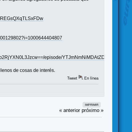
AGjREGsQXqTLSxFDw
d1600129802?i=1000644404807
yNC9wb2RjYXN0L3Jzcw==/episode/YTJmNmNiMDAtZDViOS0
llenos de cosas de interés.
Tweet
En línea
IMPRIMIR
« anterior
próximo »