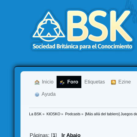
  Inicio
  Foro
Etiquetas
  Ezine
  Ayuda
La BSK
»
KIOSKO
»
Podcasts
»
[Más allá del tablero] Juegos d
Páginas: [
1
]
Ir Abajo