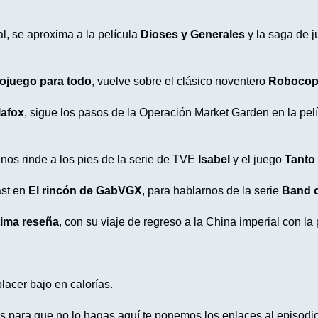
al, se aproxima a la película
Dioses y Generales
y la saga de 
ojuego para todo
, vuelve sobre el clásico noventero
Roboco
lafox
, sigue los pasos de la Operación Market Garden en la pel
, nos rinde a los pies de la serie de TVE
Isabel
y el juego
Tanto
st en
El rincón de GabVGX
, para hablarnos de la serie
Band o
tima reseña
, con su viaje de regreso a la China imperial con la
acer bajo en calorías.
es para que no lo hagas aquí te ponemos los enlaces al episod