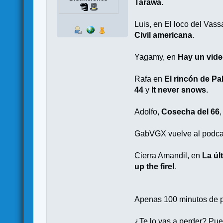
Tarawa
.
Luis, en El loco del Vass
Civil americana
.
Yagamy, en
Hay un vide
Rafa en
El rincón de Pa
44
y
It never snows
.
Adolfo,
Cosecha del 66
GabVGX vuelve al podca
Cierra Amandil, en
La úl
up the fire!
.
Apenas 100 minutos de pl
¿Te lo vas a perder? Pu