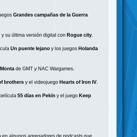
juegos
Grandes campañas de la Guerra
p
y su última versión digital con
Rogue city
.
ícula
Un puente lejano
y los juegos
Holanda
 Monta
de GMT y NAC Wargames.
f brothers
y el videojuego
Hearts of Iron IV
.
 película
55 días en Pekín
y el juego
Keep
io en algunos agregadores de podcasts que