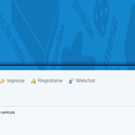
  Ingresar
  Registrarse
  Webchat
e película