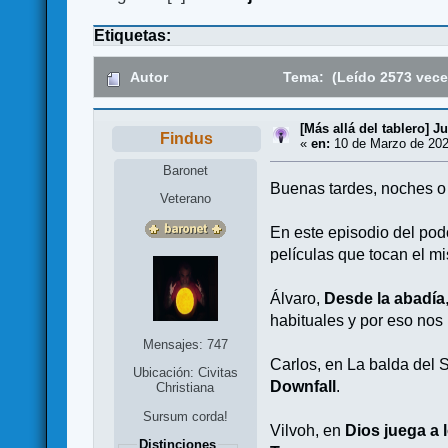
Etiquetas:
Autor
Tema: (Leído 2573 vece
[Más allá del tablero] J
Findus
«
en:
10 de Marzo de 202
Baronet
Buenas tardes, noches o 
Veterano
En este episodio del pod
películas que tocan el m
Álvaro,
Desde la abadía
habituales y por eso nos
Mensajes: 747
Carlos, en La balda del S
Ubicación: Civitas
Downfall
.
Christiana
Sursum corda!
Vilvoh, en
Dios juega a 
Distinciones