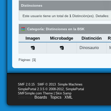
Distinciones
Este usuario tiene un total de
1
Distinción(es). Detalles:
Categoría: Distinciones en la BSK
Imagen
Microbadge
Distinción
R
Dinosaurio
Páginas: [
1
]
SMF 2.0.15
|
SMF © 2013
,
Simple Machines
SimplePortal 2.3.5 © 2008-2012, SimplePortal
SMFSimple.com Theme | Skin Samp
Sitemap:
Boards
|
Topics
|
XML