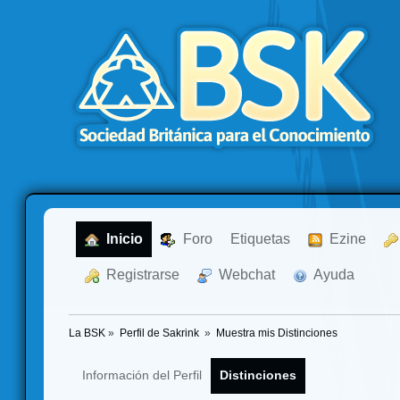
  Inicio
  Foro
Etiquetas
  Ezine
  Registrarse
  Webchat
  Ayuda
La BSK
»
Perfil de Sakrink 
»
Muestra mis Distinciones
Información del Perfil
Distinciones