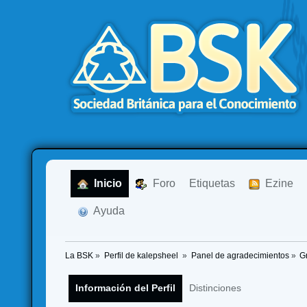
  Inicio
  Foro
Etiquetas
  Ezine
  Ayuda
La BSK
»
Perfil de kalepsheel 
»
Panel de agradecimientos
»
G
Información del Perfil
Distinciones