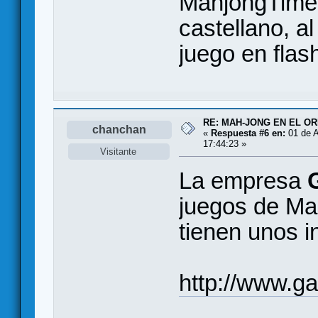
MahjongTime 
castellano, a
juego en flash
RE: MAH-JONG EN EL O
chanchan
«
Respuesta #6 en:
01 de A
17:44:23 »
Visitante
La empresa
juegos de Ma
tienen unos i
http://www.