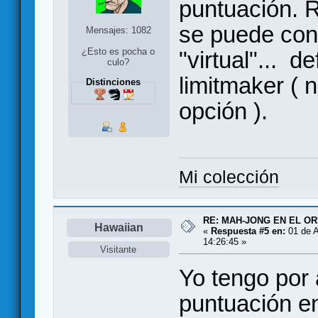
puntuación. R
se puede conf
Mensajes: 1082
¿Esto es pocha o
"virtual"... d
culo?
limitmaker ( n
Distinciones
opción ).
Mi colección
RE: MAH-JONG EN EL O
Hawaiian
«
Respuesta #5 en:
01 de A
14:26:45 »
Visitante
Yo tengo por 
puntuación en