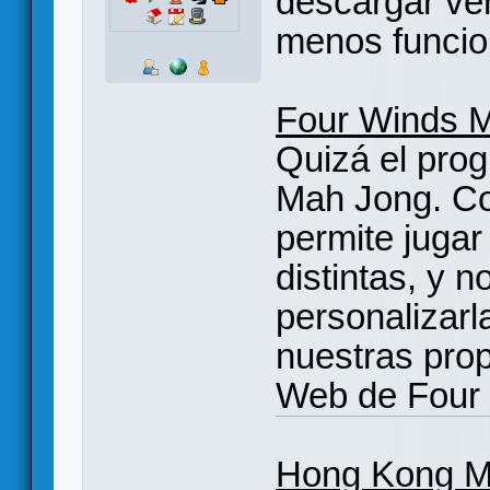
descargar ve
menos funcio
Four Winds 
Quizá el pro
Mah Jong. Co
permite jugar
distintas, y 
personalizarl
nuestras prop
Web de Four
Hong Kong M