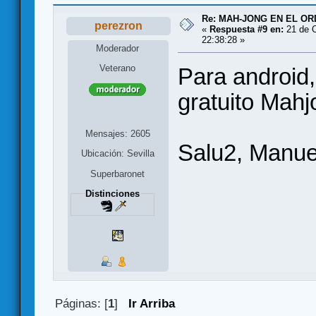
Re: MAH-JONG EN EL O
perezron
«
Respuesta #9 en:
21 de O
22:38:28 »
Moderador
Veterano
Para android,
gratuito Mahj
Mensajes: 2605
Salu2, Manue
Ubicación: Sevilla
Superbaronet
Distinciones
Páginas: [
1
]
Ir Arriba