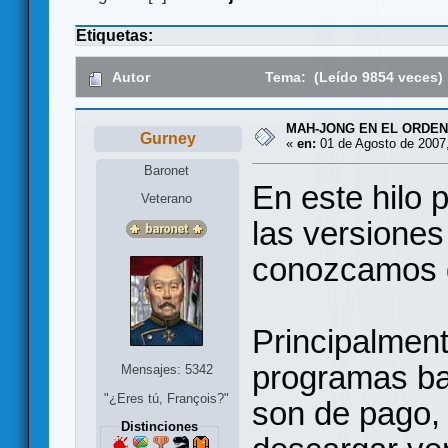
Etiquetas:
Autor
Tema: (Leído 9854 veces)
MAH-JONG EN EL ORDE
Gurney
«
en:
01 de Agosto de 2007,
Baronet
En este hilo 
Veterano
las versiones
conozcamos 
Principalmen
programas ba
Mensajes: 5342
"¿Eres tú, François?"
son de pago,
Distinciones