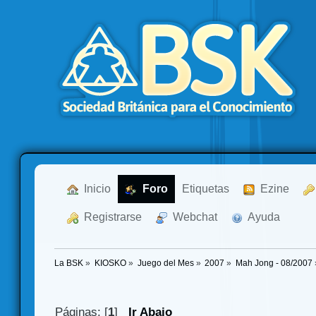
  Inicio
  Foro
Etiquetas
  Ezine
  Registrarse
  Webchat
  Ayuda
La BSK
»
KIOSKO
»
Juego del Mes
»
2007
»
Mah Jong - 08/2007
Páginas: [
1
]
Ir Abajo