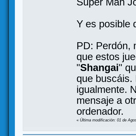
Super Mah J
Y es posible
PD: Perdón, 
que estos jue
"
Shangai
" q
que buscáis. 
igualmente. N
mensaje a otr
ordenador.
«
Última modificación: 01 de Ago