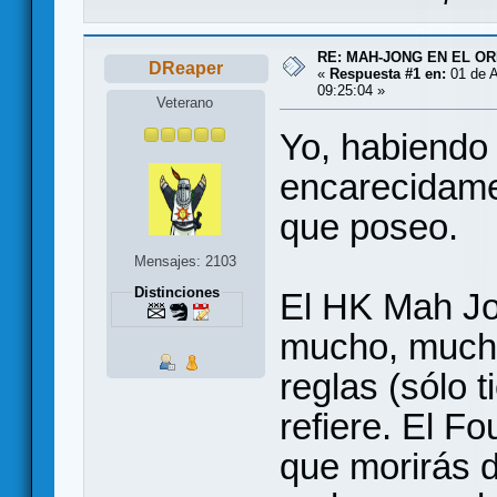
RE: MAH-JONG EN EL O
DReaper
«
Respuesta #1 en:
01 de A
09:25:04 »
Veterano
Yo, habiendo
encarecidame
que poseo.
Mensajes: 2103
Distinciones
El HK Mah Jo
mucho, mucho
reglas (sólo 
refiere. El Fo
que morirás d