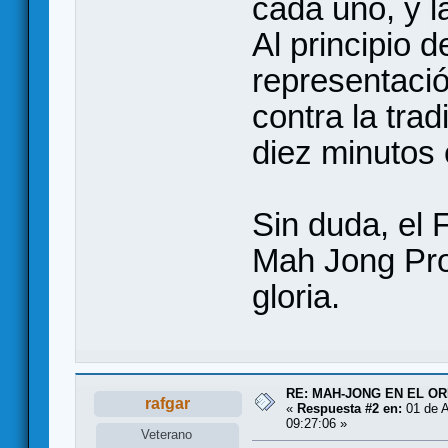
cada uno, y 
Al principio 
representació
contra la trad
diez minutos 
Sin duda, el 
Mah Jong Pr
gloria.
RE: MAH-JONG EN EL O
rafgar
«
Respuesta #2 en:
01 de A
09:27:06 »
Veterano