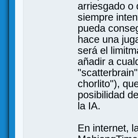
arriesgado o q
siempre inten
pueda consegu
hace una jug
será el limit
añadir a cual
"scatterbrain
chorlito"), q
posibilidad d
la IA.
En internet, l