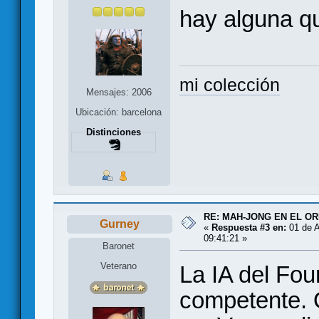
hay alguna qu
mi colección
Mensajes: 2006
Ubicación: barcelona
Distinciones
RE: MAH-JONG EN EL O
Gurney
«
Respuesta #3 en:
01 de A
09:41:21 »
Baronet
Veterano
La IA del Fou
competente. 