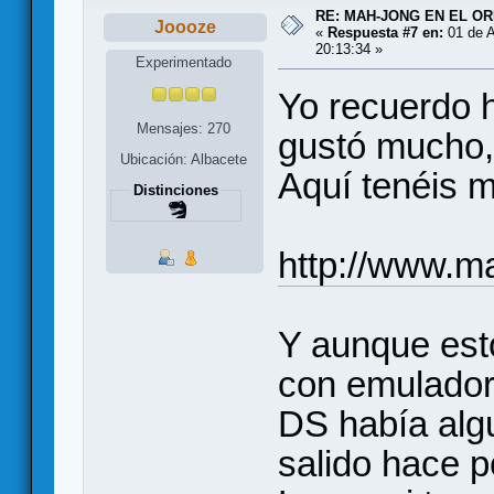
RE: MAH-JONG EN EL O
Joooze
«
Respuesta #7 en:
01 de A
20:13:34 »
Experimentado
Yo recuerdo 
Mensajes: 270
gustó mucho,
Ubicación: Albacete
Aquí tenéis m
Distinciones
http://www.m
Y aunque est
con emuladore
DS había alg
salido hace p