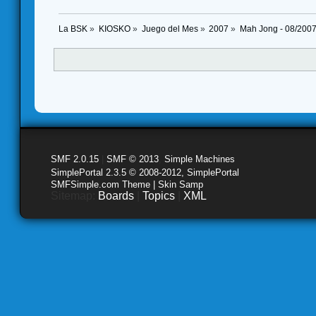
La BSK
»
KIOSKO
»
Juego del Mes
»
2007
»
Mah Jong - 08/200
SMF 2.0.15
|
SMF © 2013
,
Simple Machines
SimplePortal 2.3.5 © 2008-2012, SimplePortal
SMFSimple.com Theme | Skin Samp
Sitemap:
Boards
|
Topics
|
XML