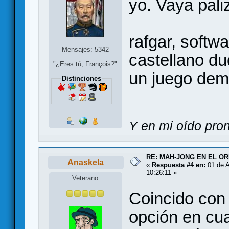
yo. Vaya pal
rafgar, soft
Mensajes: 5342
castellano d
"¿Eres tú, François?"
un juego dem
Distinciones
Y en mi oído pron
RE: MAH-JONG EN EL O
Anaskela
«
Respuesta #4 en:
01 de A
10:26:11 »
Veterano
Coincido con
opción en cu