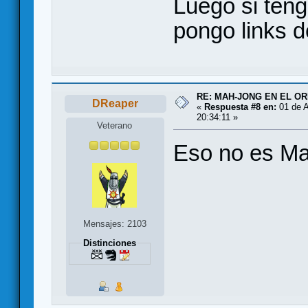
Luego si teng
pongo links d
RE: MAH-JONG EN EL O
DReaper
«
Respuesta #8 en:
01 de A
20:34:11 »
Veterano
Eso no es Ma
Mensajes: 2103
Distinciones