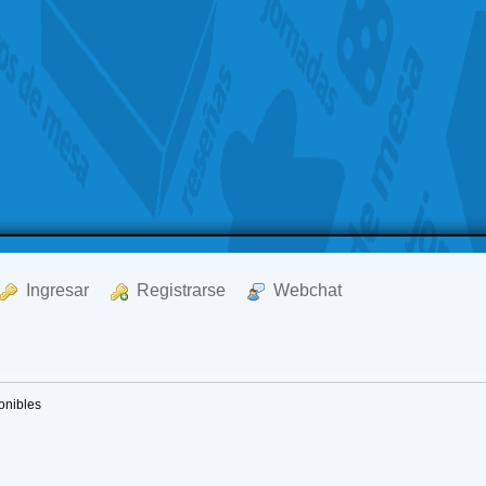
  Ingresar
  Registrarse
  Webchat
onibles