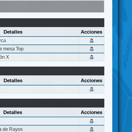
Detalles
Acciones
rca
de mesa Top
ón X
Detalles
Acciones
r
Detalles
Acciones
la de Rayos