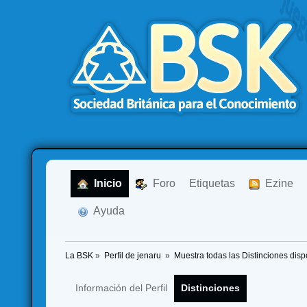
  Inicio
  Foro
Etiquetas
  Ezine
  Ayuda
La BSK
»
Perfil de jenaru 
»
Muestra todas las Distinciones disp
Información del Perfil
Distinciones