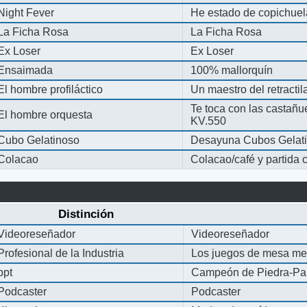
Night Fever
He estado de copichue
La Ficha Rosa
La Ficha Rosa
Ex Loser
Ex Loser
Ensaimada
100% mallorquín
El hombre profiláctico
Un maestro del retracti
Te toca con las castañu
El hombre orquesta
KV.550
Cubo Gelatinoso
Desayuna Cubos Gelat
Colacao
Colacao/café y partida
Distinción
Videoreseñador
Videoreseñador
Profesional de la Industria
Los juegos de mesa me
ppt
Campeón de Piedra-Pap
Podcaster
Podcaster