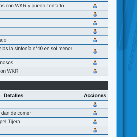
las con WKR y puedo contarlo
lado
elas la sinfonía n°40 en sol menor
inosos
 con WKR
Detalles
Acciones
 dan de comer
el-Tijera