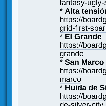
fantasy-ugly-
*
Alta tensió
https://boa
grid-first-spa
*
El Grande
https://boar
grande
*
San Marco
https://boar
marco
*
Huida de Si
https://boar
de-silver-city