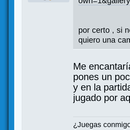
own=1&gallery
por certo , si 
quiero una cam
Me encantaría
pones un poco
y en la parti
jugado por aqu
¿Juegas conmigo