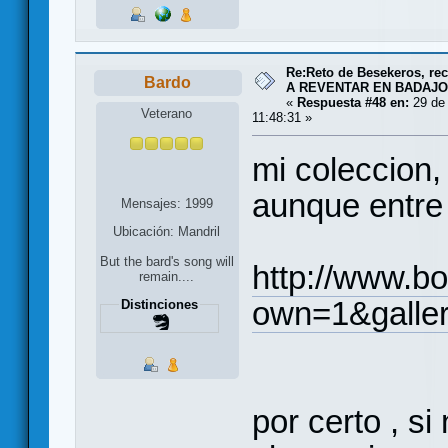
Re:Reto de Besekeros, rec
Bardo
A REVENTAR EN BADAJO
«
Respuesta #48 en:
29 de 
Veterano
11:48:31 »
mi coleccion, 
aunque entre 
Mensajes: 1999
Ubicación: Mandril
But the bard's song will
http://www.b
remain....
own=1&galler
Distinciones
por certo , s