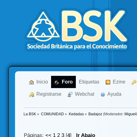
  Inicio
  Foro
Etiquetas
  Ezine
  Registrarse
  Webchat
  Ayuda
La BSK
»
COMUNIDAD
»
Kedadas
»
Badajoz
(Moderador:
Miguel
Páginas:
<<
1
2
3
[
4
]
Ir Abajo