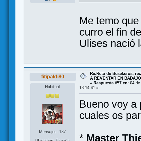
Me temo que
curro el fin 
Ulises nació
Re:Reto de Besekeros, rec
fitipaldi80
A REVENTAR EN BADAJO
«
Respuesta #57 en:
04 de
Habitual
13:14:41 »
Bueno voy a 
cuales os par
Mensajes: 187
*
Master Thi
Ubicación: España