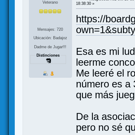
Veterano
18:38:30 »
https://boar
own=1&subty
Mensajes: 720
Ubicación: Badajoz
Dadme de Jugar!!!
Esa es mi lu
Distinciones
leerme concor
Me leeré el r
número es a 3
que más jue
De la asocia
pero no sé q