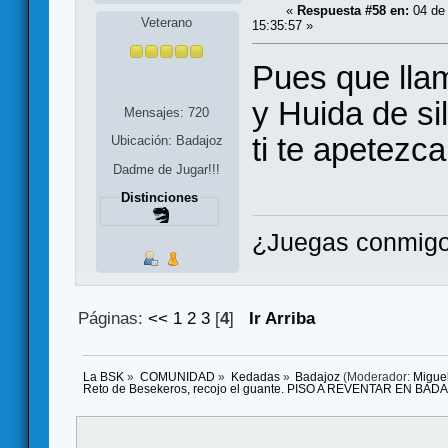
«
Respuesta #58 en:
04 de
Veterano
15:35:57 »
Pues que lla
y Huida de sil
Mensajes: 720
ti te apetez
Ubicación: Badajoz
Dadme de Jugar!!!
Distinciones
¿Juegas conmigo
Páginas:
<<
1
2
3
[
4
]
Ir Arriba
La BSK
»
COMUNIDAD
»
Kedadas
»
Badajoz
(Moderador:
Migue
Reto de Besekeros, recojo el guante. PISO A REVENTAR EN BAD